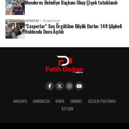
Menderes Belediye Başkanı İlkay Çiçek tutuklandı
GÜNDEM
8 saat önce
“Casperlar” Suç Örgütüne Büyük Darbe: 149 Şüpheli
Hakkında Dava Açıldı
ANASAYFA
HAKKIMIZDA
KÜNYE
EKIBIMIZ
GIZLILIK POLITIKASI
İLETIŞIM