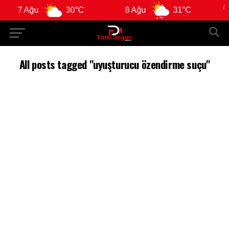
7 Ağu
30°C
8 Ağu
31°C
All posts tagged "uyuşturucu özendirme suçu"