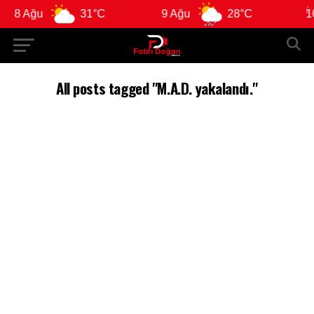
8 Ağu
31°C
9 Ağu
28°C
10 
All posts tagged "M.A.D. yakalandı."