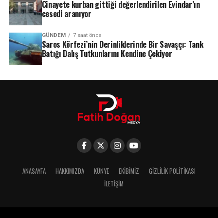
Cinayete kurban gittiği değerlendirilen Evindar’ın
cesedi aranıyor
GÜNDEM
7 saat önce
Saros Körfezi’nin Derinliklerinde Bir Savaşçı: Tank
Batığı Dalış Tutkunlarını Kendine Çekiyor
ANASAYFA
HAKKIMIZDA
KÜNYE
EKIBIMIZ
GIZLILIK POLITIKASI
İLETIŞIM