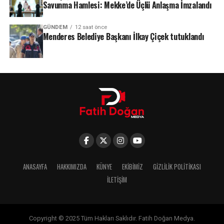
Savunma Hamlesi: Mekke’de Üçlü Anlaşma İmzalandı
GÜNDEM
12 saat önce
Menderes Belediye Başkanı İlkay Çiçek tutuklandı
ANASAYFA
HAKKIMIZDA
KÜNYE
EKIBIMIZ
GIZLILIK POLITIKASI
İLETIŞIM
Copyright © 2025 Tüm Hakları Saklıdır. Fatih Doğan Medya.