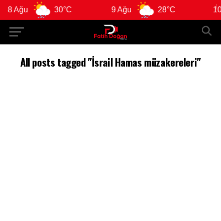
8 Ağu
30°C
9 Ağu
28°C
10 
All posts tagged "İsrail Hamas müzakereleri"