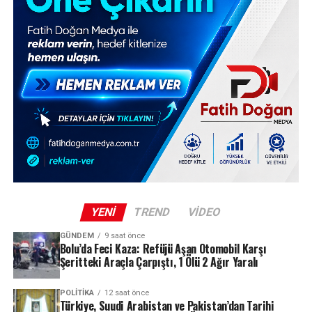
YENI
TREND
VIDEO
GÜNDEM
9 saat önce
Bolu’da Feci Kaza: Refüjü Aşan Otomobil Karşı
Şeritteki Araçla Çarpıştı, 1 Ölü 2 Ağır Yaralı
POLITIKA
12 saat önce
Türkiye, Suudi Arabistan ve Pakistan’dan Tarihi