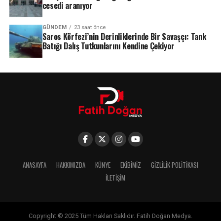
cesedi aranıyor
GÜNDEM
23 saat önce
Saros Körfezi’nin Derinliklerinde Bir Savaşçı: Tank
Batığı Dalış Tutkunlarını Kendine Çekiyor
ANASAYFA
HAKKIMIZDA
KÜNYE
EKIBIMIZ
GIZLILIK POLITIKASI
İLETIŞIM
Copyright © 2025 Tüm Hakları Saklıdır. Fatih Doğan Medya.