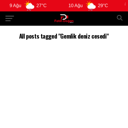
9 Ağu
27°C
10 Ağu
29°C
1
All posts tagged "Gemlik deniz cesedi"