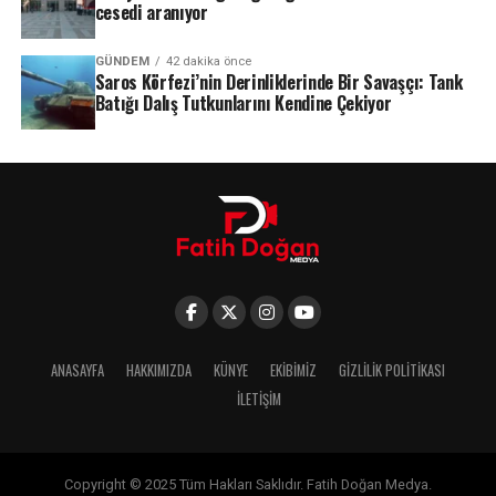
cesedi aranıyor
GÜNDEM
42 dakika önce
Saros Körfezi’nin Derinliklerinde Bir Savaşçı: Tank
Batığı Dalış Tutkunlarını Kendine Çekiyor
ANASAYFA
HAKKIMIZDA
KÜNYE
EKIBIMIZ
GIZLILIK POLITIKASI
İLETIŞIM
Copyright © 2025 Tüm Hakları Saklıdır. Fatih Doğan Medya.