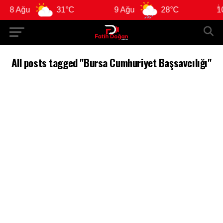
8 Ağu
31°C
9 Ağu
28°C
10 
All posts tagged "Bursa Cumhuriyet Başsavcılığı"