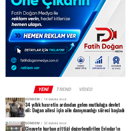
YENI
TREND
VIDEO
GÜNDEM
14 dakika önce
34 yıllık hasretin ardından gelen mutluluğa devlet
eli: Doğan ailesi için aile danışmanlığı süreci başladı
GÜNDEM
32 dakika önce
Cinayete kurban gittiği değerlendirilen Evindar’ın