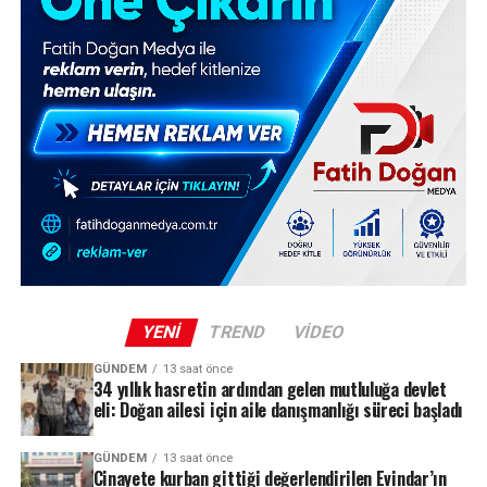
YENI
TREND
VIDEO
GÜNDEM
13 saat önce
34 yıllık hasretin ardından gelen mutluluğa devlet
eli: Doğan ailesi için aile danışmanlığı süreci başladı
GÜNDEM
13 saat önce
Cinayete kurban gittiği değerlendirilen Evindar’ın