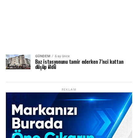
GÜNDEM
6 ay önce
Baz istasyonunu tamir ederken 7’nci kattan
düşüp öldü
REKLAM