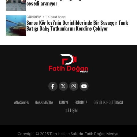
cesedi aranıyor
GÜNDEM
14 saat önce
Saros Körfezi’nin Derinliklerinde Bir Savaşçı: Tank
Batığı Dalış Tutkunlarını Kendine Çekiyor
ANASAYFA
HAKKIMIZDA
KÜNYE
EKIBIMIZ
GIZLILIK POLITIKASI
İLETIŞIM
Copyright © 2025 Tüm Hakları Saklıdır. Fatih Doğan Medya.