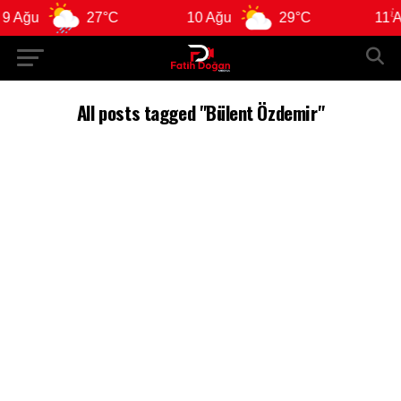
 Ağu
27°C
10 Ağu
29°C
11 Ağ
All posts tagged "Bülent Özdemir"