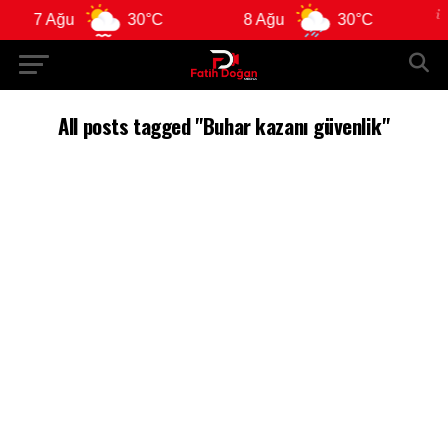
7 Ağu
30°C
8 Ağu
30°C
9
All posts tagged "Buhar kazanı güvenlik"