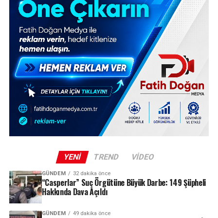
YENI
TREND
VIDEO
GÜNDEM
32 dakika önce
“Casperlar” Suç Örgütüne Büyük Darbe: 149 Şüpheli
Hakkında Dava Açıldı
GÜNDEM
49 dakika önce