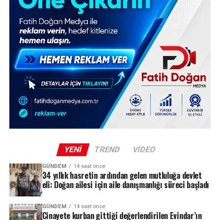
YENI
TREND
VIDEO
GÜNDEM
14 saat önce
34 yıllık hasretin ardından gelen mutluluğa devlet
eli: Doğan ailesi için aile danışmanlığı süreci başladı
GÜNDEM
14 saat önce
Cinayete kurban gittiği değerlendirilen Evindar’ın