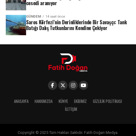
cesedi aranıyor
GÜNDEM
14 saat önce
Saros Körfezi’nin Derinliklerinde Bir Savaşçı: Tank
Batığı Dalış Tutkunlarını Kendine Çekiyor
ANASAYFA
HAKKIMIZDA
KÜNYE
EKIBIMIZ
GIZLILIK POLITIKASI
İLETIŞIM
Copyright © 2025 Tüm Hakları Saklıdır. Fatih Doğan Medya.