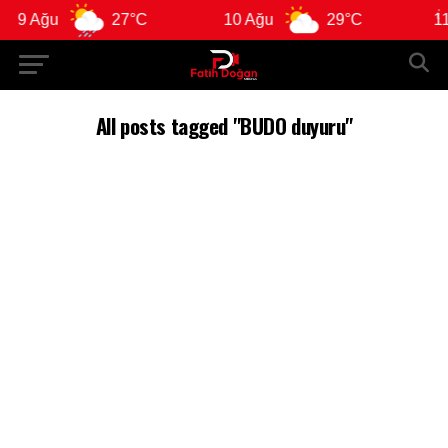
9 Ağu
27°C
10 Ağu
29°C
11 
All posts tagged "BUDO duyuru"