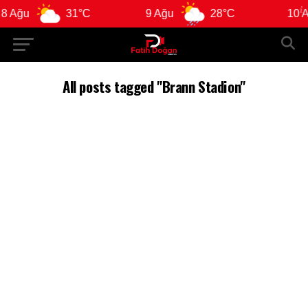
 Ağu
31°C
9 Ağu
28°C
10 Ağ
All posts tagged "Brann Stadion"