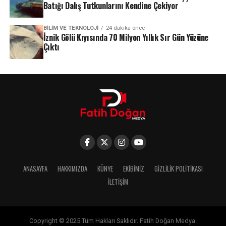
Batığı Dalış Tutkunlarını Kendine Çekiyor
BILIM VE TEKNOLOJI
24 dakika önce
İznik Gölü Kıyısında 70 Milyon Yıllık Sır Gün Yüzüne
Çıktı
ANASAYFA
HAKKIMIZDA
KÜNYE
EKIBIMIZ
GIZLILIK POLITIKASI
İLETIŞIM
Copyright © 2025 Tüm Hakları Saklıdır. Fatih Doğan Medya.