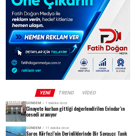
YENI
TREND
VIDEO
GÜNDEM
1 dakika önce
Cinayete kurban gittiği değerlendirilen Evindar’ın
cesedi aranıyor
GÜNDEM
11 dakika önce
Saros Körfezi’nin Derinliklerinde Bir Savaşçı: Tank