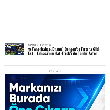
SPOR
8 ay önce
⚽️ Fenerbahçe, Brann’ı Bergen’de Fırtına Gibi
Esti: Talisca’nın Hat-Trick’i ile Tarihi Zafer
REKLAM