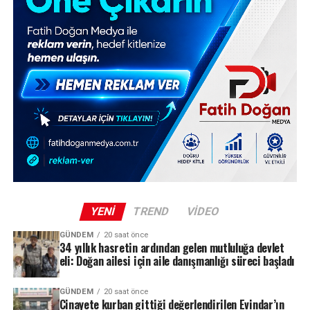
YENI
TREND
VIDEO
GÜNDEM
20 saat önce
34 yıllık hasretin ardından gelen mutluluğa devlet
eli: Doğan ailesi için aile danışmanlığı süreci başladı
GÜNDEM
20 saat önce
Cinayete kurban gittiği değerlendirilen Evindar’ın