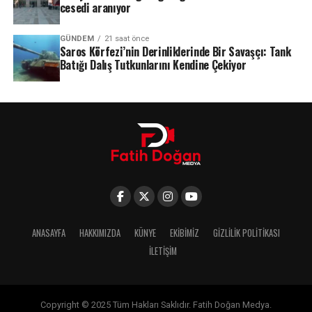
cesedi aranıyor
GÜNDEM
21 saat önce
Saros Körfezi’nin Derinliklerinde Bir Savaşçı: Tank
Batığı Dalış Tutkunlarını Kendine Çekiyor
ANASAYFA
HAKKIMIZDA
KÜNYE
EKIBIMIZ
GIZLILIK POLITIKASI
İLETIŞIM
Copyright © 2025 Tüm Hakları Saklıdır. Fatih Doğan Medya.