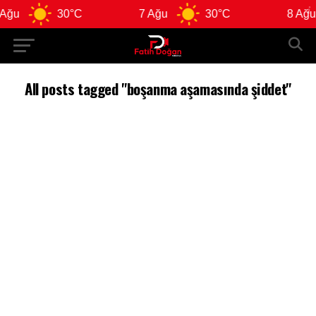
Ağu
30°C
7 Ağu
30°C
8 Ağu
All posts tagged "boşanma aşamasında şiddet"