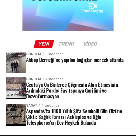
YENI
TREND
VIDEO
GÜNDEM
3 saat önce
Ahbap Derneği’ne yapılan bağışlar mercek altında
GÜNDEM
4 saat önce
Ceuta’ya On Binlerce Göçmenin Akın Etmesinin
Ardındaki Perde: Fas-İspanya Gerilimi ve
Dezenformasyon
SANAT
4 saat önce
Aspendos’ta 1800 Yıllık Şifa Sembolü Gün Yüzüne
Çıktı: Sağlık Tanrısı Asklepios ve Oğlu
Telesphoros’un Dev Heykeli Bulundu