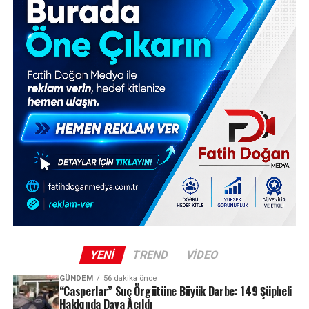
YENI
TREND
VIDEO
GÜNDEM
56 dakika önce
“Casperlar” Suç Örgütüne Büyük Darbe: 149 Şüpheli
Hakkında Dava Açıldı