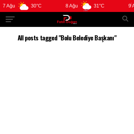
7 Ağu
30°C
8 Ağu
31°C
9 Ağ
All posts tagged "Bolu Belediye Başkanı"