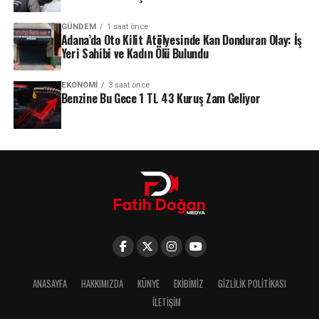
GÜNDEM
1 saat önce
Adana’da Oto Kilit Atölyesinde Kan Donduran Olay: İş
Yeri Sahibi ve Kadın Ölü Bulundu
EKONOMI
3 saat önce
Benzine Bu Gece 1 TL 43 Kuruş Zam Geliyor
ANASAYFA
HAKKIMIZDA
KÜNYE
EKIBIMIZ
GIZLILIK POLITIKASI
İLETIŞIM