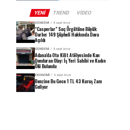
YENI
TREND
VIDEO
GÜNDEM
4 saat önce
“Casperlar” Suç Örgütüne Büyük
Darbe: 149 Şüpheli Hakkında Dava
Açıldı
GÜNDEM
4 saat önce
Adana’da Oto Kilit Atölyesinde Kan
Donduran Olay: İş Yeri Sahibi ve Kadın
Ölü Bulundu
EKONOMI
6 saat önce
Benzine Bu Gece 1 TL 43 Kuruş Zam
Geliyor