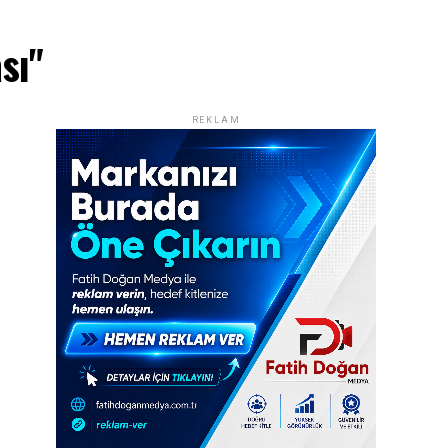
sı"
REKLAM