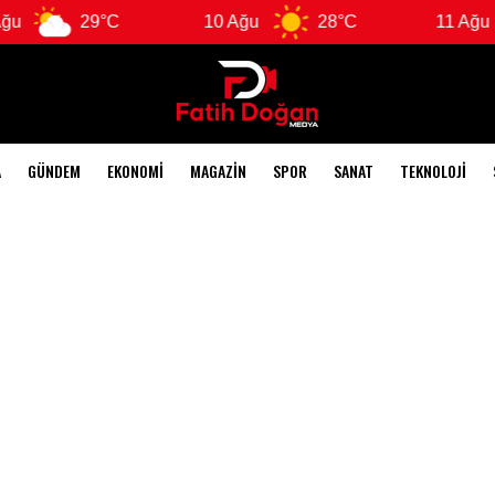
29°C
10 Ağu
28°C
11 Ağu
A
GÜNDEM
EKONOMI
MAGAZIN
SPOR
SANAT
TEKNOLOJI