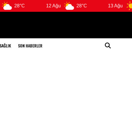
28°C
12 Ağu
28°C
13 Ağu
28°
SAĞLIK
SON HABERLER