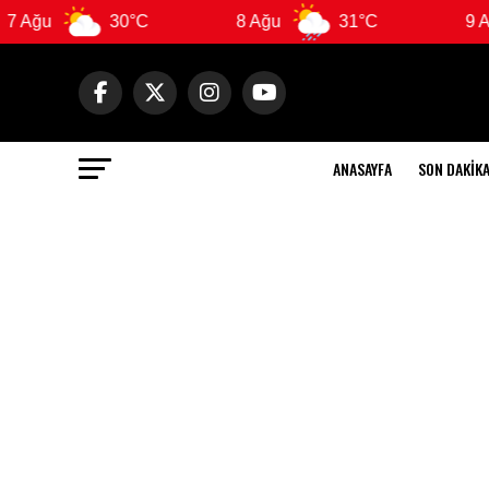
30°C
8 Ağu
31°C
9 Ağu
ANASAYFA
SON DAKIK