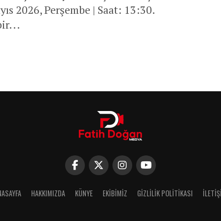
yıs 2026, Perşembe | Saat: 13:30.
ir...
NASAYFA
HAKKIMIZDA
KÜNYE
EKIBIMIZ
GIZLILIK POLITIKASI
İLETIŞ