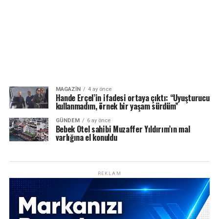
MAGAZIN
4 ay önce
Hande Erçel’in ifadesi ortaya çıktı: “Uyuşturucu
kullanmadım, örnek bir yaşam sürdüm”
GÜNDEM
6 ay önce
Bebek Otel sahibi Muzaffer Yıldırım’ın mal
varlığına el konuldu
REKLAM