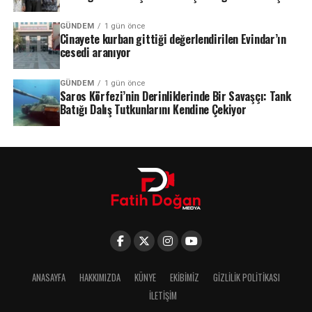
GÜNDEM
1 gün önce
Cinayete kurban gittiği değerlendirilen Evindar’ın
cesedi aranıyor
GÜNDEM
1 gün önce
Saros Körfezi’nin Derinliklerinde Bir Savaşçı: Tank
Batığı Dalış Tutkunlarını Kendine Çekiyor
ANASAYFA
HAKKIMIZDA
KÜNYE
EKIBIMIZ
GIZLILIK POLITIKASI
İLETIŞIM