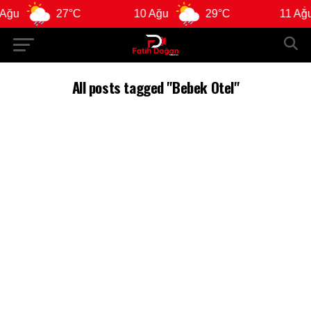
ğu
27°C
10 Ağu
29°C
11 Ağu
All posts tagged "Bebek Otel"