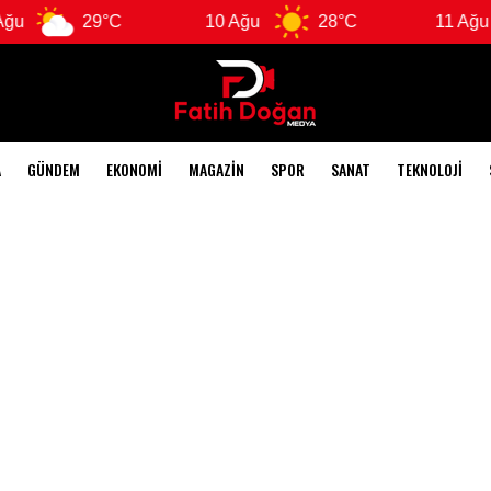
29°C
10 Ağu
28°C
11 Ağu
A
GÜNDEM
EKONOMI
MAGAZIN
SPOR
SANAT
TEKNOLOJI