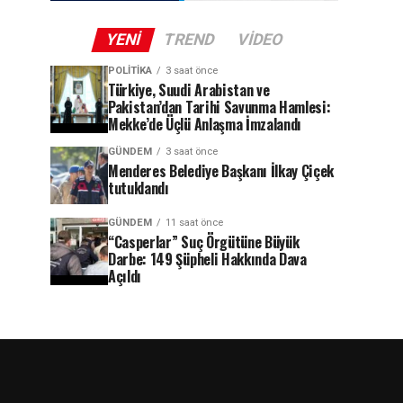
YENI
TREND
VIDEO
POLITIKA
3 saat önce
Türkiye, Suudi Arabistan ve
Pakistan’dan Tarihi Savunma Hamlesi:
Mekke’de Üçlü Anlaşma İmzalandı
GÜNDEM
3 saat önce
Menderes Belediye Başkanı İlkay Çiçek
tutuklandı
GÜNDEM
11 saat önce
“Casperlar” Suç Örgütüne Büyük
Darbe: 149 Şüpheli Hakkında Dava
Açıldı