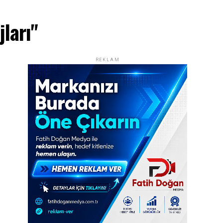
jları"
REKLAM