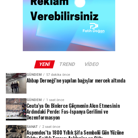
YENI
TREND
VIDEO
GÜNDEM
57 dakika önce
Ahbap Derneği’ne yapılan bağışlar mercek altında
GÜNDEM
1 saat önce
Ceuta’ya On Binlerce Göçmenin Akın Etmesinin
Ardındaki Perde: Fas-İspanya Gerilimi ve
Dezenformasyon
SANAT
2 saat önce
Aspendos’ta 1800 Yıllık Şifa Sembolü Gün Yüzüne