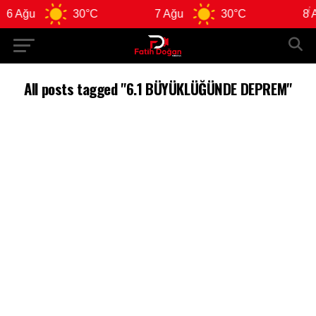
6 Ağu
30°C
7 Ağu
30°C
8 A
All posts tagged "6.1 BÜYÜKLÜĞÜNDE DEPREM"