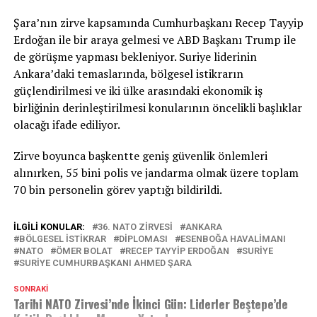
Şara’nın zirve kapsamında Cumhurbaşkanı Recep Tayyip
Erdoğan ile bir araya gelmesi ve ABD Başkanı Trump ile
de görüşme yapması bekleniyor. Suriye liderinin
Ankara’daki temaslarında, bölgesel istikrarın
güçlendirilmesi ve iki ülke arasındaki ekonomik iş
birliğinin derinleştirilmesi konularının öncelikli başlıklar
olacağı ifade ediliyor.
Zirve boyunca başkentte geniş güvenlik önlemleri
alınırken, 55 bini polis ve jandarma olmak üzere toplam
70 bin personelin görev yaptığı bildirildi.
İLGILI KONULAR:
36. NATO ZIRVESI
ANKARA
BÖLGESEL ISTIKRAR
DİPLOMASI
ESENBOĞA HAVALIMANI
NATO
ÖMER BOLAT
RECEP TAYYIP ERDOĞAN
SURIYE
SURIYE CUMHURBAŞKANI AHMED ŞARA
SONRAKI
Tarihi NATO Zirvesi’nde İkinci Gün: Liderler Beştepe’de