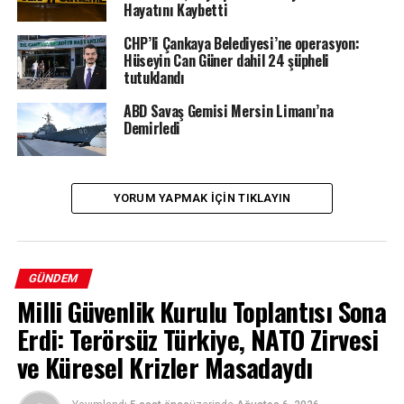
Hayatını Kaybetti
CHP’li Çankaya Belediyesi’ne operasyon:
Hüseyin Can Güner dahil 24 şüpheli
tutuklandı
ABD Savaş Gemisi Mersin Limanı’na
Demirledi
YORUM YAPMAK IÇIN TIKLAYIN
GÜNDEM
Milli Güvenlik Kurulu Toplantısı Sona
Erdi: Terörsüz Türkiye, NATO Zirvesi
ve Küresel Krizler Masadaydı