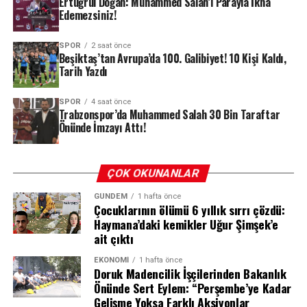
Ertuğrul Doğan: Muhammed Salah’ı Parayla İkna
Edemezsiniz!
REKLAM
SPOR
2 saat önce
Beşiktaş’tan Avrupa’da 100. Galibiyet! 10 Kişi Kaldı,
Tarih Yazdı
SPOR
4 saat önce
Trabzonspor’da Muhammed Salah 30 Bin Taraftar
Önünde İmzayı Attı!
ÇOK OKUNANLAR
GÜNDEM
1 hafta önce
Çocuklarının ölümü 6 yıllık sırrı çözdü:
Haymana’daki kemikler Uğur Şimşek’e
ait çıktı
EKONOMI
1 hafta önce
Doruk Madencilik İşçilerinden Bakanlık
Önünde Sert Eylem: “Perşembe’ye Kadar
Gelişme Yoksa Farklı Aksiyonlar