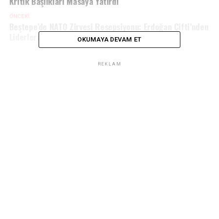
Kritik Başlıkları Masaya Yatırdı
ÖNCEKI
Beştepe’de NATO Zirvesi Resepsiyonu: Erdoğan Çifti’nden
Liderlere Tarihi Karşılama
OKUMAYA DEVAM ET
REKLAM