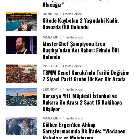
Alacağız”
GÜNDEM
1 hafta önce
Sitede Kaybolan 2 Yaşındaki Kadir,
Havuzda Ölü Bulundu
MASAK raporunda hangi ünlüler var?
MAGAZIN
1 hafta önce
MasterChef Şampiyonu Eren
Kaşıkçı’ndan Acı Haber: Evinde Ölü
MASAK raporuna göre Ahbap Derneği hesaplarına
Bulundu
yapılan yüksek tutarlı bağışlar arasında dikkat çeken
isimler ve miktarlar şöyle:
POLITIKA
1 hafta önce
TBMM Genel Kurulu’nda Tarihi Değişim:
7 Siyasi Parti Grubu İlk Kez Bir Arada
1 milyon lira bağış yapanlar: Ajda
Pekkan, Barış Arduç, Ebru Şahin, Tarkan
EKONOMI
1 hafta önce
Bursa’ya YHT Müjdesi! İstanbul ve
Ankara ile Arası 2 Saat 15 Dakikaya
Tevetoğlu adına Hitt Müzik, Sibel Can
Düşüyor
adına Sibel Cangüre ve iş insanı Nevzat
MAGAZIN
1 hafta önce
Aydın.
Gülben Ergen’den Ahbap
Soruşturmasında İlk İfade: “Vicdanen
Rahatsız ve Mağdurum