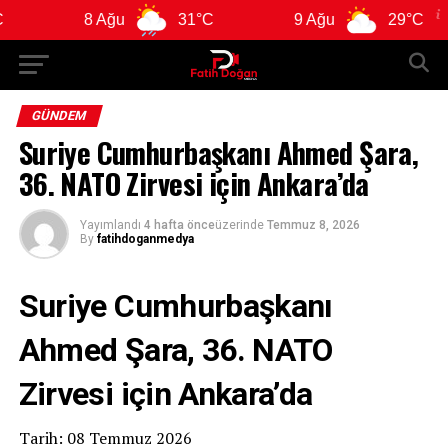
8 Ağu
31°C
9 Ağu
29°C
1
GÜNDEM
Suriye Cumhurbaşkanı Ahmed Şara,
36. NATO Zirvesi için Ankara’da
Yayımlandı
4 hafta önce
üzerinde
Temmuz 8, 2026
By
fatihdoganmedya
Suriye Cumhurbaşkanı
Ahmed Şara, 36. NATO
Zirvesi için Ankara’da
Tarih: 08 Temmuz 2026