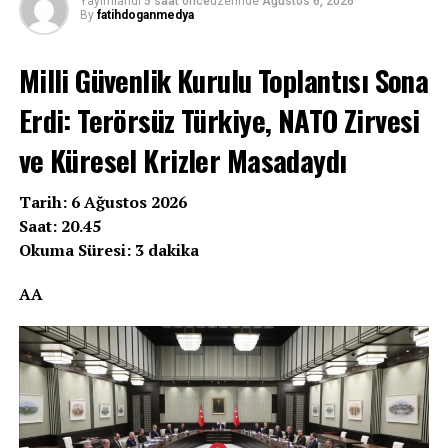
Yayımlandı
5 saat önce
üzerinde
Ağustos 6, 2026
By
fatihdoganmedya
Milli Güvenlik Kurulu Toplantısı Sona
Erdi: Terörsüz Türkiye, NATO Zirvesi
ve Küresel Krizler Masadaydı
Tarih: 6 Ağustos 2026
Saat: 20.45
Okuma Süresi: 3 dakika
AA