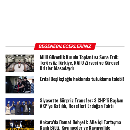
BEĞENEBILECEKLERINIZ
Milli Güvenlik Kurulu Toplantısı Sona Erdi:
Terörsüz Türkiye, NATO Zirvesi ve Küresel
Krizler Masadaydı
Erdal Beşikçioğlu hakkında tutuklama talebi!
Siyasette Sürpriz Transfer: 3 CHP’li Başkan
AKP’ye Katıldı, Rozetleri Erdoğan Taktı
Ankara’da Damat Dehşeti: Aile İçi Tartışma
Kanlı Bitti, Kayınpeder ve Kayınvalide