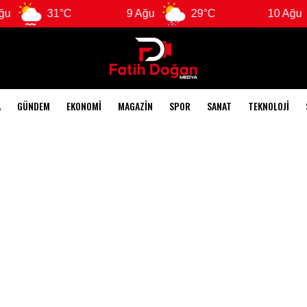
31°C
9 Ağu
29°C
10 Ağu
2
A
GÜNDEM
EKONOMI
MAGAZIN
SPOR
SANAT
TEKNOLOJI