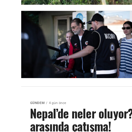
GÜNDEM
4 gün önce
Nepal’de neler oluyo
arasında çatışma!