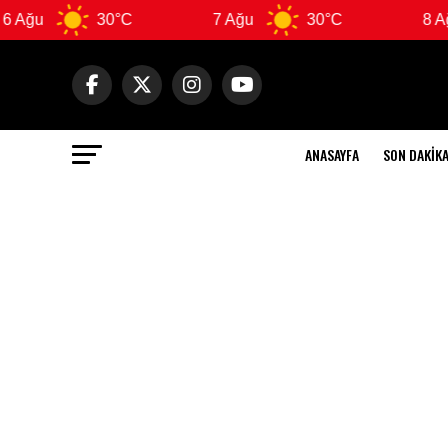
30°C
7 Ağu
30°C
8 Ağu
ANASAYFA
SON DAKIK