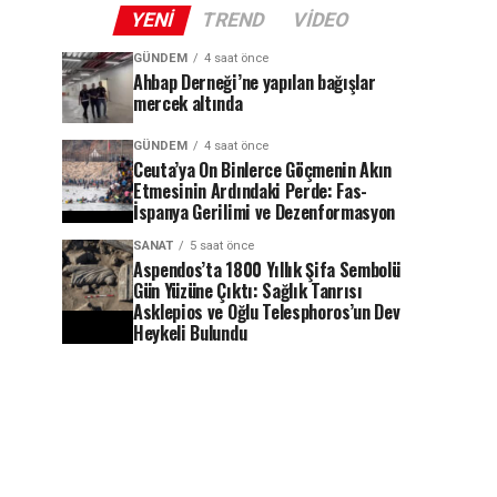
YENI
TREND
VIDEO
GÜNDEM
4 saat önce
Ahbap Derneği’ne yapılan bağışlar
mercek altında
GÜNDEM
4 saat önce
Ceuta’ya On Binlerce Göçmenin Akın
Etmesinin Ardındaki Perde: Fas-
İspanya Gerilimi ve Dezenformasyon
SANAT
5 saat önce
Aspendos’ta 1800 Yıllık Şifa Sembolü
Gün Yüzüne Çıktı: Sağlık Tanrısı
Asklepios ve Oğlu Telesphoros’un Dev
Heykeli Bulundu