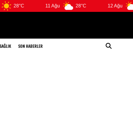
8°C
11 Ağu
28°C
12 Ağu
28°C
SAĞLIK
SON HABERLER