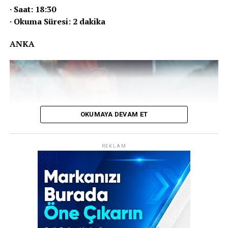
Fatih Doğan Medya
· Saat: 18:30
· Okuma Süresi: 2 dakika
Hızlı • Tarafsız • Güvenilir Haber
ANKA
REKLAM
OKUMAYA DEVAM ET
REKLAM
Medya dünyasında deprem etkisi yaratan olayda,
gazeteci ve televizyon yorumcusu Cem Küçük hakkında
İstanbul Cumhuriyet Başsavcılığı tarafından yürütülen