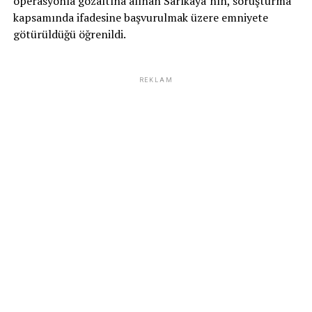
operasyonla gözaltına alınan Sarıkaya’nın, soruşturma
kapsamında ifadesine başvurulmak üzere emniyete
götürüldüğü öğrenildi.
REKLAM