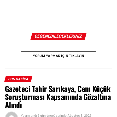
BEĞENEBILECEKLERINIZ
YORUM YAPMAK IÇIN TIKLAYIN
SON DAKIKA
Gazeteci Tahir Sarıkaya, Cem Küçük
Soruşturması Kapsamında Gözaltına
Alındı
Yayımlandı
6 gün önce
üzerinde
Ağustos 3, 2026