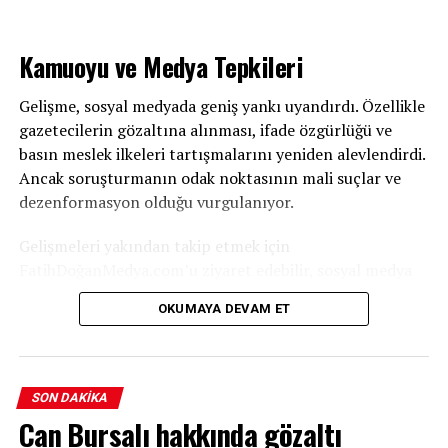
Kamuoyu ve Medya Tepkileri
Gelişme, sosyal medyada geniş yankı uyandırdı. Özellikle
gazetecilerin gözaltına alınması, ifade özgürlüğü ve
basın meslek ilkeleri tartışmalarını yeniden alevlendirdi.
Ancak soruşturmanın odak noktasının mali suçlar ve
dezenformasyon olduğu vurgulanıyor.
Gelişmeleri yakından takip etmek için
FatihDoğanMedya.com’u ziyaret edebilir, sosyal medya
hesaplarımızdan bizi takip edebilirsiniz.
OKUMAYA DEVAM ET
SON DAKIKA
Can Bursalı hakkında gözaltı