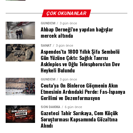
𝕏 X (Twitter)
sürecinde medyada yer alan bazı beyanların da
ÇOK OKUNANLAR
soruşturma kapsamına alındığı belirtiliyor.
GÜNDEM
3 gün önce
Ahbap Derneği’ne yapılan bağışlar
mercek altında
REKLAM
📘 Facebook
SANAT
3 gün önce
Aspendos’ta 1800 Yıllık Şifa Sembolü
Gün Yüzüne Çıktı: Sağlık Tanrısı
REKLAM
Asklepios ve Oğlu Telesphoros’un Dev
Heykeli Bulundu
GÜNDEM
3 gün önce
Ceuta’ya On Binlerce Göçmenin Akın
Etmesinin Ardındaki Perde: Fas-İspanya
Gerilimi ve Dezenformasyon
SON DAKIKA
6 gün önce
Gazeteci Tahir Sarıkaya, Cem Küçük
Soruşturması Kapsamında Gözaltına
Alındı