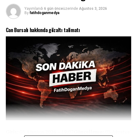
Yayımlandı
6 gün önce
üzerinde
Ağustos 3, 2026
By
fatihdoganmedya
Can Bursalı hakkında gözaltı talimatı
Giriş:
03 Ağustos 2026 – 19:07
Güncelleme:
03 Ağustos