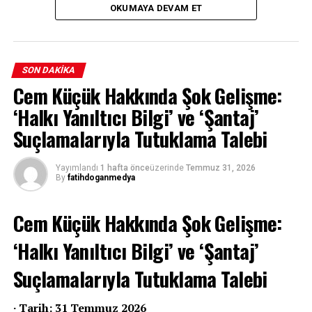
2026 – 19:46
OKUMAYA DEVAM ET
İstanbul Cumhuriyet Başsavcılığı,
Gazete Pencere muhabiri Can
SON DAKIKA
Cem Küçük Hakkında Şok Gelişme:
Bursalı’yı “halkı yanıltıcı bilgiyi
‘Halkı Yanıltıcı Bilgi’ ve ‘Şantaj’
alenen yayma” suçlamasıyla şüpheli
Suçlamalarıyla Tutuklama Talebi
sıfatıyla, gözaltı talimatı olmaksızın
Yayımlandı
1 hafta önce
üzerinde
Temmuz 31, 2026
ifadeye çağırdı.
By
fatihdoganmedya
Cem Küçük Hakkında Şok Gelişme:
‘Halkı Yanıltıcı Bilgi’ ve ‘Şantaj’
Suçlamalarıyla Tutuklama Talebi
· Tarih: 31 Temmuz 2026