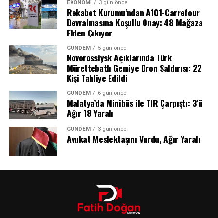
EKONOMI
3 gün önce
Rekabet Kurumu’ndan A101-Carrefour
Devralmasına Koşullu Onay: 48 Mağaza
Elden Çıkıyor
GÜNDEM
5 gün önce
Novorossiysk Açıklarında Türk
Mürettebatlı Gemiye Dron Saldırısı: 22
Kişi Tahliye Edildi
Küçük hakkında yöneltilen “halkı yanıltıcı bilgiyi alenen
GÜNDEM
6 gün önce
yayma” suçlaması, Türk Ceza Kanunu’nun 217/A
Malatya’da Minibüs ile TIR Çarpıştı: 3’ü
maddesinde düzenlenen ve son yıllarda sıkça gündeme
Ağır 18 Yaralı
gelen bir suç tipi olarak dikkat çekiyor.
GÜNDEM
3 gün önce
Avukat Meslektaşını Vurdu, Ağır Yaralı
TGRT ve Türkiye Gazetesi ile Yollar
📷 Instagram
Ayrılmıştı
Gözaltı kararı, Cem Küçük’ün uzun yıllardır ekran yüzü
olduğu TGRT Haber ve köşe yazarlığı yaptığı Türkiye
Fatih Doğan Medya
gazetesinden ayrılmasından sadece günler sonra geldi.
Doğru Haber • Güvenilir Kaynak • Tarafsız