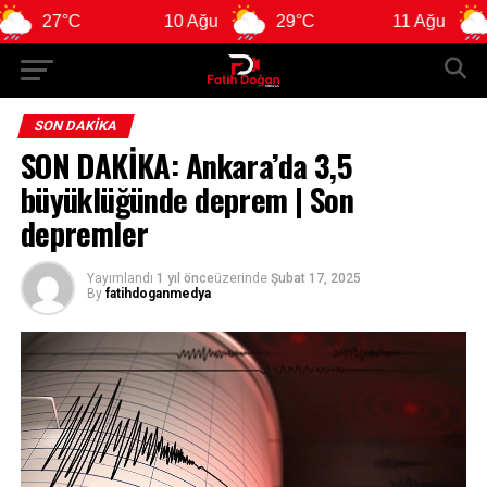
7°C
10 Ağu
29°C
11 Ağu
29°C
SON DAKIKA
SON DAKİKA: Ankara’da 3,5
büyüklüğünde deprem | Son
depremler
Yayımlandı
1 yıl önce
üzerinde
Şubat 17, 2025
By
fatihdoganmedya