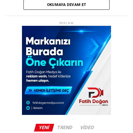
OKUMAYA DEVAM ET
REKLAM
Trabzonspor, transfer tarihinin en ses getiren
hamlelerinden birine imza attı! Bordo-mavili kulüp,
Mısırlı yıldız futbolcu Muhammed Salah’ı resmen
kadrosuna katarak dünya spor gündemine bomba gibi
düştü. Şenol Güneş Spor Kompleksi’nde düzenlenen
görkemli imza töreninde yaklaşık 30 bin taraftar, yeni
transferlerini coşkuyla karşıladı.
30 Bin Kişilik Coşku: “Allah Allah Allah,
Muhammed Salah”
Trabzonspor yönetimi, Muhammed Salah için adeta bir
festival havasında geçen bir imza töreni organize etti.
Şenol Güneş Spor Kompleksi’ni dolduran yaklaşık 30 bin
YENI
TREND
VIDEO
bordo-mavili taraftar, “Allah Allah Allah, Muhammed