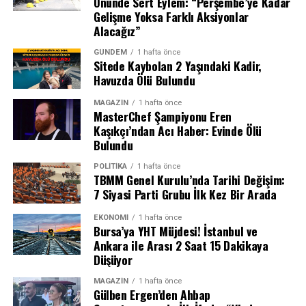
Önünde Sert Eylem: “Perşembe’ye Kadar
Gelişme Yoksa Farklı Aksiyonlar
Alacağız”
GÜNDEM
1 hafta önce
Sitede Kaybolan 2 Yaşındaki Kadir,
Havuzda Ölü Bulundu
Semih Kılıçsoy’dan Altın Değerinde Gol
MAGAZIN
1 hafta önce
MasterChef Şampiyonu Eren
Kaşıkçı’ndan Acı Haber: Evinde Ölü
Maçın kırılma anı 80. dakikada geldi. Olaitan’ın pasıyla
Salah, üzerindeki 10 numaralı bordo-mavili forma ile
Bulundu
ceza sahası sağ kanadında topla buluşan Ndidi’nin
taraftarın sevgi gösterilerine yanıt verirken, birlikte 3’lü
ortasında savunmadan seken meşin yuvarlağı Semih
çektirerek anı ölümsüzleştirdi. Kulüp Başkanı Ertuğrul
POLITIKA
1 hafta önce
TBMM Genel Kurulu’nda Tarihi Değişim:
Kılıçsoy kafayla boş ağlara gönderdi. 76. dakikada oyuna
Doğan ile birlikte taraftarın karşısına çıkan Mısırlı
7 Siyasi Parti Grubu İlk Kez Bir Arada
giren genç yıldız, takımına galibiyeti getiren isim oldu.
yıldız, 2 yıllık sözleşmeye imza attı.
EKONOMI
1 hafta önce
Bursa’ya YHT Müjdesi! İstanbul ve
Beşiktaş bu sonuçla birlikte bu sezon oynadığı üçüncü
Ankara ile Arası 2 Saat 15 Dakikaya
resmi maçından da galibiyetle ayrılmayı başardı ve
Düşüyor
kalesini gole kapattı.
MAGAZIN
1 hafta önce
Gülben Ergen’den Ahbap