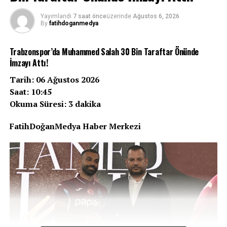
Zorlu bir Çekya deplasmanı, 10 kişi kalmak, tarihi bir
başarı… Beşiktaş, UEFA Avrupa Ligi 3. eleme turu ilk
Yayımlandı
7 saat önce
üzerinde
Ağustos 6, 2026
By
fatihdoganmedya
maçında Hradec Kralove’yi 1-0 mağlup ederek Avrupa
kupalarındaki 100. galibiyetine imza attı. Siyah-
Trabzonspor’da Muhammed Salah 30 Bin Taraftar Önünde
beyazlılar, bu anlamlı zaferle sadece tur kapısını
İmzayı Attı!
aralamakla kalmadı, kulüp tarihinin gurur tablosuna bir
yıldız daha ekledi.
Tarih: 06 Ağustos 2026
Saat: 10:45
Zorlu Deplasmanda Tarihi Gece
Okuma Süresi: 3 dakika
Malsovicka Arena’da oynanan karşılaşmaya hızlı
FatihDoğanMedya Haber Merkezi
başlayan Beşiktaş, ilk yarıda bulduğu pozisyonları
değerlendiremedi ve devre 0-0 sona erdi. Ancak ikinci
yarıda siyah-beyazlılar için işler hiç beklenmedik bir hal
aldı.
REKLAM