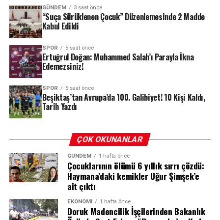
Salah” sloganlarıyla stadyumu inletirken, Mısırlı yıldız
GÜNDEM
3 saat önce
Karşılaşmanın 71. dakikasında, ilk kez ilk 11’de sahaya
“Suça Sürüklenen Çocuk” Düzenlemesinde 2 Madde
tribünleri tek tek dolaşarak kendisini selamlayan
çıkan yeni transfer Kassoum Ouattara, rakibine yaptığı
Kabul Edildi
taraftarlara karşılık verdi.
faulün ardından ikinci sarı karttan kırmızı kart görerek
takımını 10 kişi bıraktı. Dezavantajlı duruma düşen
SPOR
5 saat önce
Ertuğrul Doğan: Muhammed Salah’ı Parayla İkna
Beşiktaş, pes etmedi ve mücadelesini sürdürdü.
Edemezsiniz!
REKLAM
SPOR
5 saat önce
Beşiktaş’tan Avrupa’da 100. Galibiyet! 10 Kişi Kaldı,
Tarih Yazdı
ÇOK OKUNANLAR
GÜNDEM
1 hafta önce
Çocuklarının ölümü 6 yıllık sırrı çözdü:
Haymana’daki kemikler Uğur Şimşek’e
ait çıktı
EKONOMI
1 hafta önce
Doruk Madencilik İşçilerinden Bakanlık