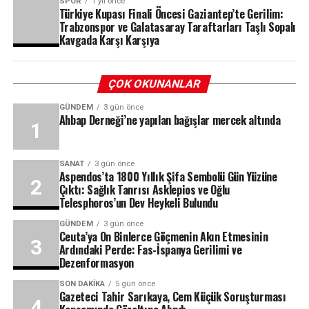
SPOR
1 yıl önce
Türkiye Kupası Finali Öncesi Gaziantep’te Gerilim:
Trabzonspor ve Galatasaray Taraftarları Taşlı Sopalı
Kavgada Karşı Karşıya
ÇOK OKUNANLAR
GÜNDEM
3 gün önce
Ahbap Derneği’ne yapılan bağışlar mercek altında
SANAT
3 gün önce
Aspendos’ta 1800 Yıllık Şifa Sembolü Gün Yüzüne
Çıktı: Sağlık Tanrısı Asklepios ve Oğlu
Telesphoros’un Dev Heykeli Bulundu
GÜNDEM
3 gün önce
Ceuta’ya On Binlerce Göçmenin Akın Etmesinin
Ardındaki Perde: Fas-İspanya Gerilimi ve
Dezenformasyon
SON DAKIKA
5 gün önce
Gazeteci Tahir Sarıkaya, Cem Küçük Soruşturması