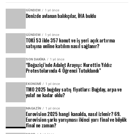
GÜNDEM
1 yıl önce
Denizde avlanan balıkçılar, İHA buldu
GÜNDEM
1 yıl önce
TOKİ 53 ilde 357 konut ve iş yeri açık artırma
satışına online katılım nasıl sağlanır?
SON DAKIKA
1 yıl önce
“Boğaziçi’nde Adalet Arayışı: Nurettin Yıldız
Protestolarında 4 Öğrenci Tutuklandı”
EKONOMI
1 yıl önce
TMO 2025 buğday satış fiyatları: Buğday, arpa ve
yulaf ne kadar oldu?
MAGAZIN
1 yıl önce
Eurovision 2025 hangi kanalda, nasıl izlenir? 69.
Eurovision şarkı yarışması ikinci yarı final ve büyük
final ne zaman?