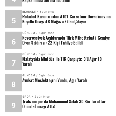
Kapsamında Gözaltına Alındı
EKONOMI
3 gün önce
Rekabet Kurumu’ndan A101-Carrefour Devralmasına
Koşullu Onay: 48 Mağaza Elden Çıkıyor
GÜNDEM
5 gün önce
Novorossiysk Açıklarında Türk Mürettebatlı Gemiye
Dron Saldırısı: 22 Kişi Tahliye Edildi
GÜNDEM
5 gün önce
Malatya’da Minibüs ile TIR Çarpıştı: 3’ü Ağır 18
Yaralı
GÜNDEM
3 gün önce
Avukat Meslektaşını Vurdu, Ağır Yaralı
SPOR
2 gün önce
Trabzonspor’da Muhammed Salah 30 Bin Taraftar
Önünde İmzayı Attı!