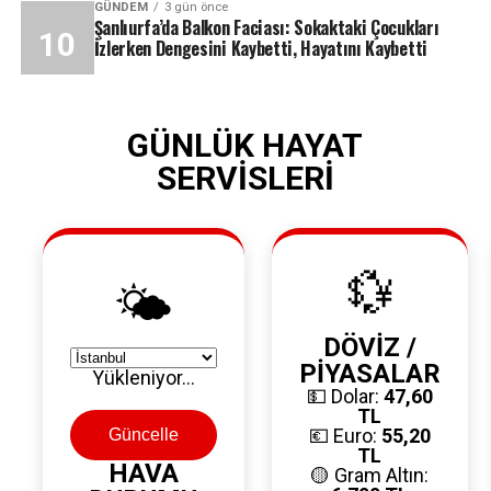
GÜNDEM
3 gün önce
Şanlıurfa’da Balkon Faciası: Sokaktaki Çocukları
İzlerken Dengesini Kaybetti, Hayatını Kaybetti
GÜNLÜK HAYAT
SERVİSLERİ
💱
🌤️
DÖVİZ /
PİYASALAR
Yükleniyor...
💵 Dolar:
47,60
TL
💶 Euro:
55,20
Güncelle
TL
HAVA
🟡 Gram Altın: