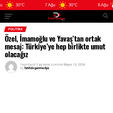
30°C
7 Ağu
30°C
8 Ağu
POLITIKA
Özel, İmamoğlu ve Yavaş’tan ortak
mesaj: Türkiye’ye hep birlikte umut
olacağız
Yayımlandı
3 ay önce
üzerinde
Mayıs 13, 2026
By
fatihdoganmedya