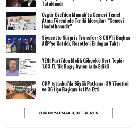
Tutuklandı
hep birlikte umut olacağız” denilen mesajda, “Artık kirli
siyasetin gölgesinden kurtulmuş bir geleceği kurmak
Özgür Özel’den Mamak’ta Cemevi Temel
Atma Töreninde Tarihi Mesajlar: “Cemevi
zorundayız” vurgusu yapıldı.
İbadethanedir”
Cumhuriyet Halk Partisi (CHP) cephesinde uzun süredir
Siyasette Sürpriz Transfer: 3 CHP’li Başkan
beklenen “üçlü mesaj” nihayet paylaşıldı. CHP Genel
AKP’ye Katıldı, Rozetleri Erdoğan Taktı
Başkanı Özgür Özel, İstanbul Büyükşehir Belediyesi (İBB)
Başkanı Ekrem İmamoğlu ve Ankara Büyükşehir
YENİ Parti’den Melih Gökçek’e Sert Tepki:
Belediyesi (ABB) Başkanı Mansur Yavaş, X (eski adıyla
1,03 TL’lik Bağış Aynen İade Edildi
Twitter) platformu üzerinden aynı anda yayınladıkları
ortak bir metinle Türkiye’ye umut ve birlik mesajı verdi.
CHP İstanbul’da Büyük Patlama: 39 Yönetici
ve 36 İlçe Başkanı İstifa Etti
“Biz Birlikte Güçlüyüz” Vurgusu
Özellikle yerel seçimler sonrası sık sık gündeme gelen “iş
birliği” ve “uyum” tartışmalarının gölgesinde yapılan bu
YORUM YAPMAK IÇIN TIKLAYIN
paylaşım, siyasi kulislerde “meydan okuma” olarak
yorumlandı. Paylaşımda, ülkenin içinde bulunduğu zor
koşullara rağmen kenetlenen bir millet iradesine atıfta