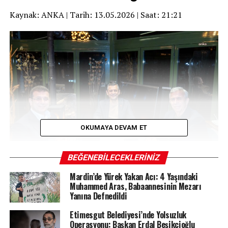
Kaynak: ANKA | Tarih: 13.05.2026 | Saat: 21:21
OKUMAYA DEVAM ET
BEĞENEBILECEKLERINIZ
Mardin’de Yürek Yakan Acı: 4 Yaşındaki
Muhammed Aras, Babaannesinin Mezarı
CHP Genel Başkanı Özgür Özel, Cumhurbaşkanı adayı ve
Yanına Defnedildi
tutuklu İBB Başkanı Ekrem İmamoğlu ile ABB Başkanı
Etimesgut Belediyesi’nde Yolsuzluk
Mansur Yavaş, sosyal medya hesaplarından eş zamanlı
Operasyonu: Başkan Erdal Beşikçioğlu
olarak birlik ve dayanışma mesajı paylaştı. “Türkiye’ye