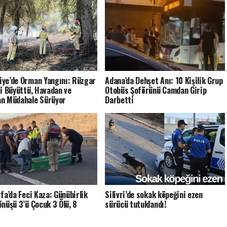
ye’de Orman Yangını: Rüzgar
Adana’da Dehşet Anı: 10 Kişilik Grup
ri Büyüttü, Havadan ve
Otobüs Şoförünü Camdan Girip
n Müdahale Sürüyor
Darbetti
rfa’da Feci Kaza: Günübirlik
Silivri’de sokak köpeğini ezen
önüşü 3’ü Çocuk 3 Ölü, 8
sürücü tutuklandı!