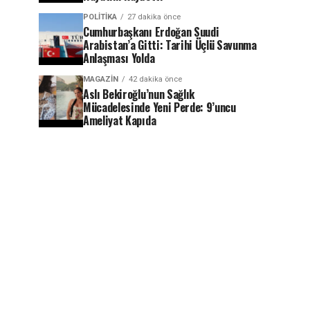
POLITIKA
27 dakika önce
Cumhurbaşkanı Erdoğan Suudi
Arabistan’a Gitti: Tarihi Üçlü Savunma
Anlaşması Yolda
MAGAZIN
42 dakika önce
Aslı Bekiroğlu’nun Sağlık
Mücadelesinde Yeni Perde: 9’uncu
Ameliyat Kapıda