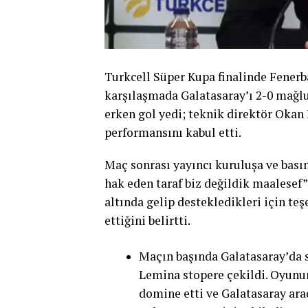
Turkcell Süper Kupa finalinde Fener
karşılaşmada Galatasaray’ı 2-0 mağl
erken gol yedi; teknik direktör Okan
performansını kabul etti.
Maç sonrası yayıncı kuruluşa ve bas
hak eden taraf biz değildik maalesef”
altında gelip destekledikleri için teş
ettiğini belirtti.
Maçın başında Galatasaray’da s
Lemina stopere çekildi. Oyunun
domine etti ve Galatasaray ara