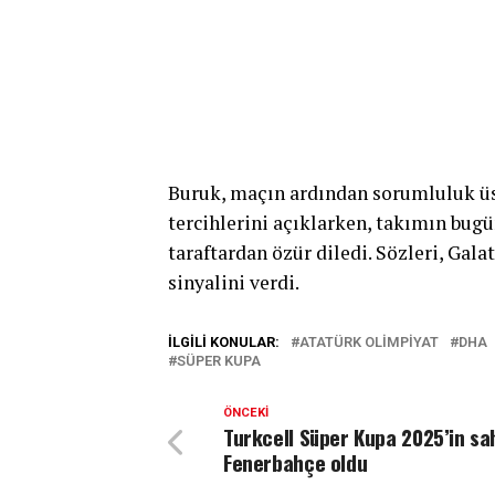
Buruk, maçın ardından sorumluluk üs
tercihlerini açıklarken, takımın bug
taraftardan özür diledi. Sözleri, Gal
sinyalini verdi.
İLGILI KONULAR:
ATATÜRK OLIMPIYAT
DHA
SÜPER KUPA
ÖNCEKI
Turkcell Süper Kupa 2025’in sa
Fenerbahçe oldu