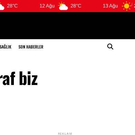
12 Ağu
28°C
13 Ağu
29°C
SAĞLIK
SON HABERLER
af biz
REKLAM