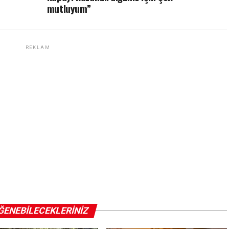
mutluyum”
REKLAM
ĞENEBILECEKLERINIZ