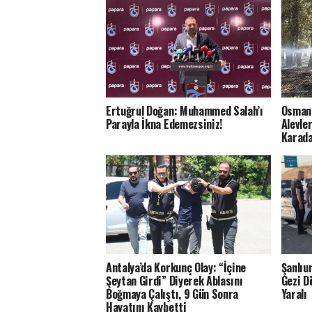
Ertuğrul Doğan: Muhammed Salah’ı
Osmani
Parayla İkna Edemezsiniz!
Alevle
Karada
Antalya’da Korkunç Olay: “İçine
Şanlıu
Şeytan Girdi” Diyerek Ablasını
Gezi D
Boğmaya Çalıştı, 9 Gün Sonra
Yaralı
Hayatını Kaybetti