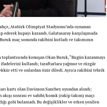
bahçe, Atatürk Olimpiyat Stadyumu’nda oynanan
up ederek kupayı kazandı. Galatasaray karşılaşmada
 Buruk maç sonunda rakibini kutladı ve takımının
ın toplantısında konuşan Okan Buruk, “Bugün kazanmayı
 ifadelerini kullandı; taraftarlara yağmur ve rüzgâr
ekkür etti ve onlardan özür diledi. Ayrıca rakibini tebrik
arı kartı olan Davinson Sanchez oyundan alındı;
 akışı sonrası ev sahibi/konuk (rakip takım) maçı
dığı golü bulamadı. Bu değişiklikler ve erken yenilen