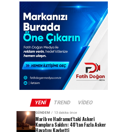
YENI
TREND
VIDEO
GÜNDEM
13 dakika önce
Marib ve Hadramut’taki Askeri
Kamplara Saldırı: 40’tan Fazla Asker
Hayatını Kaybetti