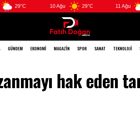
°C
10 Ağu
29°C
11 Ağu
28°C
A
GÜNDEM
EKONOMI
MAGAZIN
SPOR
SANAT
TEKNOLOJI
anmayı hak eden tar