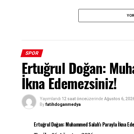
YOR
SPOR
Ertuğrul Doğan: Muh
İkna Edemezsiniz!
Yayımlandı
12 saat önce
üzerinde
Ağustos 6, 202
By
fatihdoganmedya
Ertuğrul Doğan: Muhammed Salah’ı Parayla İkna Ede