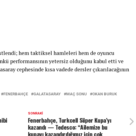
tlendi; hem taktiksel hamleleri hem de oyuncu
ünkü performansının yetersiz olduğunu kabul etti ve
atasaray cephesinde kısa vadede dersler çıkarılacağının
FENERBAHÇE
GALATASARAY
MAÇ SONU
OKAN BURUK
SONRAKI
hibi
Fenerbahçe, Turkcell Süper Kupa’yı
kazandı — Tedesco: “Ailemize bu
kupayı kazandırdığımız için çok