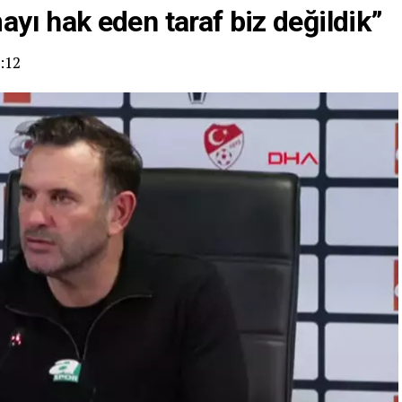
ayı hak eden taraf
biz değildik
”
:12