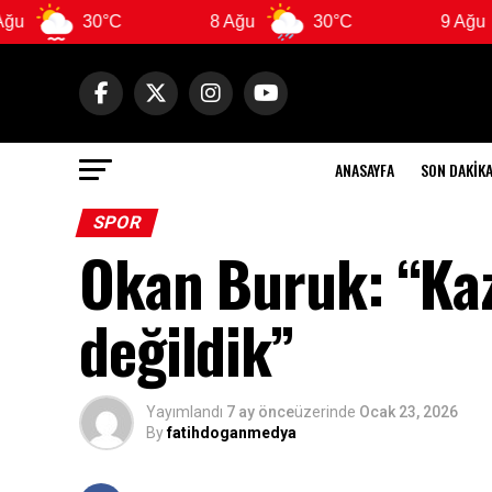
30°C
8 Ağu
30°C
9 Ağu
29
ANASAYFA
SON DAKIK
SPOR
Okan Buruk: “Kaz
değildik”
Yayımlandı
7 ay önce
üzerinde
Ocak 23, 2026
By
fatihdoganmedya