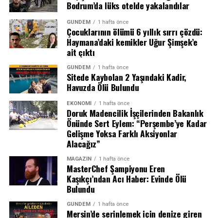
Bodrum’da lüks otelde yakalandılar
Göç Dalgasının Ardındaki Tetikleyici:
GÜNDEM
1 hafta önce
Mahkeme Kararı ve Dezenformasyon
Çocuklarının ölümü 6 yıllık sırrı çözdü:
Haymana’daki kemikler Uğur Şimşek’e
ait çıktı
Peki on binlerce insanı bir anda Ceuta’ya yönelten
neydi? İspanyol istihbarat kaynaklarına göre, olayın
GÜNDEM
1 hafta önce
Sitede Kaybolan 2 Yaşındaki Kadir,
fitilini ateşleyen şey, İspanyol Yüksek Mahkemesi’nin
Havuzda Ölü Bulundu
deniz yoluyla gelen göçmenlerin derhal sınır dışı
edilemeyeceğine dair bir kararıydı.
EKONOMI
1 hafta önce
Doruk Madencilik İşçilerinden Bakanlık
Önünde Sert Eylem: “Perşembe’ye Kadar
Gelişme Yoksa Farklı Aksiyonlar
REKLAM
Alacağız”
Ambulans Olay Yerine Sevk Edildi,
MAGAZIN
1 hafta önce
MasterChef Şampiyonu Eren
Hastanede Tüm Çabalar Yetersiz Kaldı
Kaşıkçı’ndan Acı Haber: Evinde Ölü
Bulundu
Çevredekilerin ihbarı üzerine bölgeye sağlık ekipleri sevk
edildi. Ağır yaralanan Karaçizmeli, ambulansla Bozova
GÜNDEM
1 hafta önce
Mersin’de serinlemek için denize giren
Devlet Hastanesi’ne kaldırıldı. Yoğun çabalara rağmen