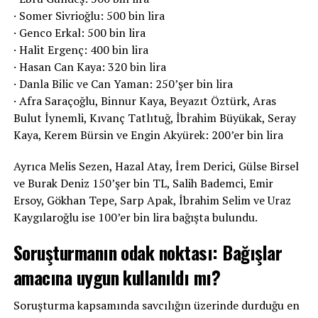
· Somer Sivrioğlu: 500 bin lira
· Genco Erkal: 500 bin lira
· Halit Ergenç: 400 bin lira
· Hasan Can Kaya: 320 bin lira
· Danla Bilic ve Can Yaman: 250’şer bin lira
· Afra Saraçoğlu, Binnur Kaya, Beyazıt Öztürk, Aras
Bulut İynemli, Kıvanç Tatlıtuğ, İbrahim Büyükak, Seray
Kaya, Kerem Bürsin ve Engin Akyürek: 200’er bin lira
Ayrıca Melis Sezen, Hazal Atay, İrem Derici, Gülse Birsel
ve Burak Deniz 150’şer bin TL, Salih Bademci, Emir
Ersoy, Gökhan Tepe, Sarp Apak, İbrahim Selim ve Uraz
Kaygılaroğlu ise 100’er bin lira bağışta bulundu.
Soruşturmanın odak noktası: Bağışlar
amacına uygun kullanıldı mı?
Soruşturma kapsamında savcılığın üzerinde durduğu en