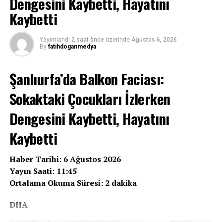
Dengesini Kaybetti, Hayatını
ettiği görüntülerle sarsıldı. Denizden yüzerek, çitleri
Kaybetti
aşarak şehre girmeye çalışan göçmenlerin dramı,
Avrupa’da yeni bir göç krizinin fitilini ateşlerken,
yaşananların perde arkasındaki diplomatik
Yayımlandı
2 saat önce
üzerinde
Ağustos 6, 2026
By
fatihdoganmedya
hesaplaşmalar da giderek netleşiyor.
Peki, bu ani ve kitlesel göç dalgasının altında yatan
Şanlıurfa’da Balkon Faciası:
sebepler ne? Bir İspanyol mahkemesi kararı mı, yoksa
Sokaktaki Çocukları İzlerken
Fas’ın Madrid yönetimine gönderdiği sert bir mesaj mı?
İşte Ceuta’daki göç krizinin bilinmeyenleri…
Dengesini Kaybetti, Hayatını
Kaybetti
REKLAM
Haber Tarihi: 6 Ağustos 2026
Yayın Saati: 11:45
Ortalama Okuma Süresi: 2 dakika
DHA