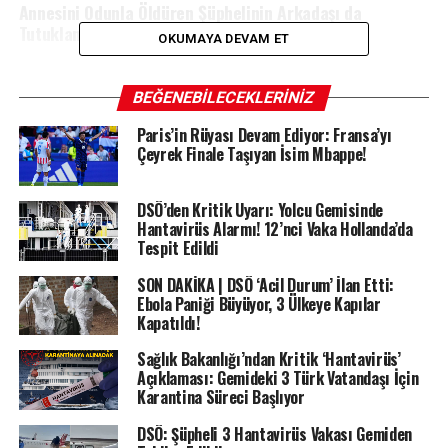
Annesini Odunla Öldüren Şüphelinin Arkadaşı da
Tutuklandı
OKUMAYA DEVAM ET
BEĞENEBILECEKLERINIZ
Paris’in Rüyası Devam Ediyor: Fransa’yı
Çeyrek Finale Taşıyan İsim Mbappe!
DSÖ’den Kritik Uyarı: Yolcu Gemisinde
Hantavirüs Alarmı! 12’nci Vaka Hollanda’da
Tespit Edildi
SON DAKİKA | DSÖ ‘Acil Durum’ İlan Etti:
Ebola Paniği Büyüyor, 3 Ülkeye Kapılar
Kapatıldı!
Sağlık Bakanlığı’ndan Kritik ‘Hantavirüs’
Açıklaması: Gemideki 3 Türk Vatandaşı İçin
Karantina Süreci Başlıyor
DSÖ: Şüpheli 3 Hantavirüs Vakası Gemiden