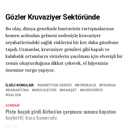
Gözler Kruvaziyer Sektöründe
Bu olay, dünya genelinde hantavirüs tartışmalarının
hemen ardından gelmesi nedeniyle kruvaziyer
seyahatlerindeki sağlık risklerini bir kez daha gündeme
taşıdı. Uzmanlar, kruvaziyer gemileri gibi kapalı ve
kalabalık ortamların virüslerin yayılması için elverişli bir
zemin oluşturduğuna dikkat çekerek, el hijyeninin
önemine vurgu yapıyor.
İLGILI KONULAR:
AMBITION GEMISI
BORDEAUX
FRANSA
KARANTINA
KRUVAZIYER
MANŞET
NOROVIRÜS
SALGIN
SONRAKI
Piste kaçak girdi Airbus’un çarpması sonucu hayatını
kaybetti; kaza kamerada
ÖNCEKI