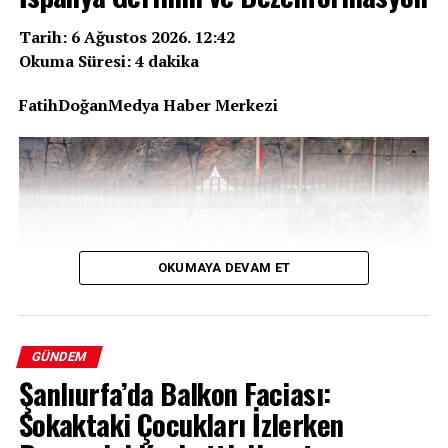
Tarih: 6 Ağustos 2026. 12:42
Okuma Süresi: 4 dakika
FatihDoğanMedya Haber Merkezi
OKUMAYA DEVAM ET
GÜNDEM
Şanlıurfa’da Balkon Faciası:
Dünya, geçtiğimiz günlerde İspanya’nın Kuzey
Sokaktaki Çocukları İzlerken
Afrika’daki toprağı Ceuta’ya on binlerce göçmenin akın