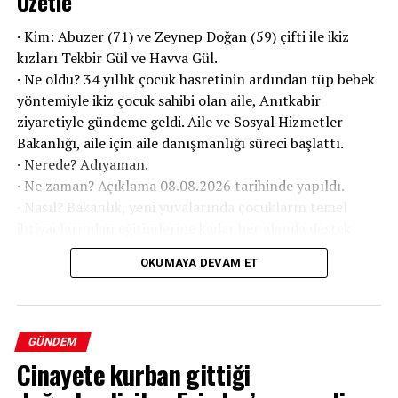
Özetle
· Kim: Abuzer (71) ve Zeynep Doğan (59) çifti ile ikiz
kızları Tekbir Gül ve Havva Gül.
· Ne oldu? 34 yıllık çocuk hasretinin ardından tüp bebek
yöntemiyle ikiz çocuk sahibi olan aile, Anıtkabir
ziyaretiyle gündeme geldi. Aile ve Sosyal Hizmetler
Bakanlığı, aile için aile danışmanlığı süreci başlattı.
· Nerede? Adıyaman.
· Ne zaman? Açıklama 08.08.2026 tarihinde yapıldı.
· Nasıl? Bakanlık, yeni yuvalarında çocukların temel
ihtiyaçlarından eğitimlerine kadar her alanda destek
sağlayacak.
OKUMAYA DEVAM ET
GÜNDEM
Cinayete kurban gittiği