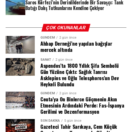
Bulgular
Saros Körfezi’nin Derinliklerinde Bir Savaşçı: Tank
Batığı Dalış Tutkunlarını Kendine Çekiyor
Soruşturma kapsamında elde edilen deliller, dosyanın
seyrini değiştiren en önemli unsur oldu. Ekipler,
şüphelilerin HTS (Hücresel Haberleşme Sistemi) ve PTS
ÇOK OKUNANLAR
(Plaka Tanıma Sistemi) kayıtlarını, kriminal inceleme
GÜNDEM
2 gün önce
bulgularını ve tanık beyanlarını bir araya getirerek
Ahbap Derneği’ne yapılan bağışlar
olayın perdesini aralamaya çalıştı.
mercek altında
Yapılan incelemelerde, Evindar Tiğrak’ın kaybolmadan
SANAT
2 gün önce
Aspendos’ta 1800 Yıllık Şifa Sembolü
hemen önce şüphelilerden biriyle yoğun telefon trafiği
Gün Yüzüne Çıktı: Sağlık Tanrısı
ve mesajlaşma yaşadığı tespit edildi. Dikkat çeken bir
Asklepios ve Oğlu Telesphoros’un Dev
diğer detay ise, şüphelinin kullandığı 21 AC 935 plakalı
Heykeli Bulundu
aracın, olay günü bagaj kapağı açık bir şekilde ve tek
GÜNDEM
2 gün önce
başına seyir halinde olduğunun kayıtlara geçmesi oldu.
Ceuta’ya On Binlerce Göçmenin Akın
Araç üzerinde yapılan kriminal incelemede ise bagaj ve
Etmesinin Ardındaki Perde: Fas-İspanya
ön yolcu koltuğunda biyolojik bulgulara rastlandı. Bu
Gerilimi ve Dezenformasyon
bulgular arasında üç farklı erkeğe ait kan örneği ve bir
SON DAKIKA
5 gün önce
kadına ait kan örneğinin bulunması, işin vahametini
Gazeteci Tahir Sarıkaya, Cem Küçük
gözler önüne serdi.