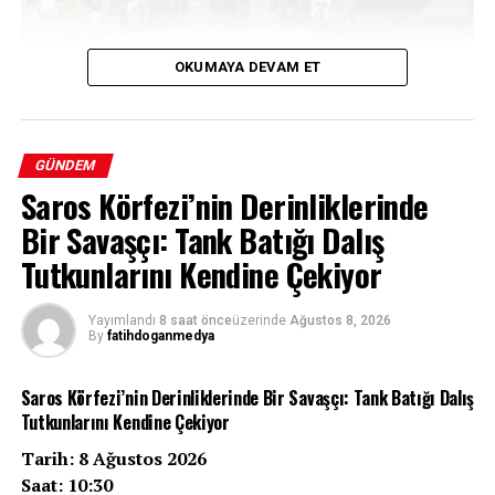
OKUMAYA DEVAM ET
Bir Yıllık Belirsizlik: Evindar Tiğrak’ın
GÜNDEM
Saros Körfezi’nin Derinliklerinde
Kaybı
Bir Savaşçı: Tank Batığı Dalış
Batman’da 7 Haziran 2025 tarihinden bu yana haber
Tutkunlarını Kendine Çekiyor
alınamayan 31 yaşındaki Evindar Tiğrak için başlatılan
soruşturmada çarpıcı gelişmeler yaşandı. Uzun süredir
Yayımlandı
8 saat önce
üzerinde
Ağustos 8, 2026
titizlikle yürütülen çalışmalar, kayıp kadının bir cinayete
By
fatihdoganmedya
kurban gitmiş olabileceği ihtimalini güçlendirirken,
soruşturma kapsamında gözaltına alınan iki şüpheli
Saros Körfezi’nin Derinliklerinde Bir Savaşçı: Tank Batığı Dalış
tutuklanarak cezaevine gönderildi. Olayın aydınlatılması
Tutkunlarını Kendine Çekiyor
için güvenlik güçleri, Tiğrak’ın cesedine ulaşmak
Tarih: 8 Ağustos 2026
amacıyla belirlenen bölgelerde arama çalışmalarını
Saat: 10:30
sürdürüyor.