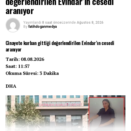
değerlendirilen Evindar’ın cesedi
aranıyor
Yayımlandı
8 saat önce
üzerinde
Ağustos 8, 2026
By
fatihdoganmedya
Cinayete kurban gittiği değerlendirilen Evindar’ın cesedi
aranıyor
Tarih: 08.08.2026
Saat: 11:57
Okuma Süresi: 3 Dakika
DHA