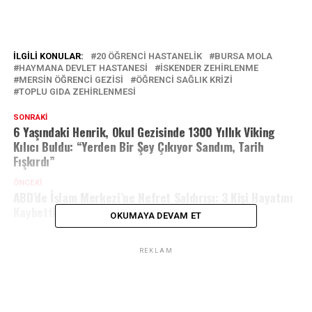
İLGILI KONULAR:
20 ÖĞRENCI HASTANELIK
BURSA MOLA
HAYMANA DEVLET HASTANESI
İSKENDER ZEHIRLENME
MERSIN ÖĞRENCI GEZISI
ÖĞRENCI SAĞLIK KRIZI
TOPLU GIDA ZEHIRLENMESI
SONRAKI
6 Yaşındaki Henrik, Okul Gezisinde 1300 Yıllık Viking
Kılıcı Buldu: “Yerden Bir Şey Çıkıyor Sandım, Tarih
Fışkırdı”
ÖNCEKI
ABD’de İslam Merkezi’ne Nefret Saldırısı: 3 Kişi Hayatını
Kaybetti, Saldırganlar İntihar Etti
OKUMAYA DEVAM ET
REKLAM