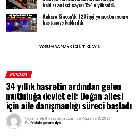
kaldırılan işçi sayısı 154’e yükseldi.
Ankara Sincan’da 120 işçi yemekten sonra
hastaneye kaldırıldı
YORUM YAPMAK IÇIN TIKLAYIN
GÜNDEM
34 yıllık hasretin ardından gelen
mutluluğa devlet eli: Doğan ailesi
için aile danışmanlığı süreci başladı
Yayımlandı
8 saat önce
üzerinde
Ağustos 8, 2026
By
fatihdoganmedya