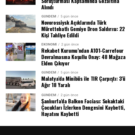
Soruşturması Kapsamında Gözaltına
Alındı
Tanık İfadeleri ve Şüpheli Hareketler
GÜNDEM
5 gün önce
Novorossiysk Açıklarında Türk
Soruşturma kapsamında ifadesine başvurulan tanıklar,
Mürettebatlı Gemiye Dron Saldırısı: 22
olayın ardından aracın detaylı bir şekilde temizlendiğini,
Kişi Tahliye Edildi
koltuk döşemelerinin söküldüğünü ve içindeki eşyaların
EKONOMI
2 gün önce
yerlerinin değiştirildiğini anlattı. Bir oto yıkama
Rekabet Kurumu’ndan A101-Carrefour
işletmecisinin ifadesinde ise araç içerisinde yoğun bir
Devralmasına Koşullu Onay: 48 Mağaza
Elden Çıkıyor
kötü koku olduğu ve arka koltuklarda kan izleri
görüldüğü belirtildi. Tüm bu deliller doğrultusunda
GÜNDEM
5 gün önce
kimlikleri tespit edilen N.Y. (41) ve Y.D. (26), düzenlenen
Malatya’da Minibüs ile TIR Çarpıştı: 3’ü
Ağır 18 Yaralı
operasyonla gözaltına alındı.
GÜNDEM
2 gün önce
“Tasarlayarak Kasten Öldürme”
Şanlıurfa’da Balkon Faciası: Sokaktaki
Çocukları İzlerken Dengesini Kaybetti,
Tutuklaması
Hayatını Kaybetti
Emniyetteki işlemlerinin ardından adliyeye sevk edilen
N.Y. ve Y.D., çıkarıldıkları mahkeme tarafından