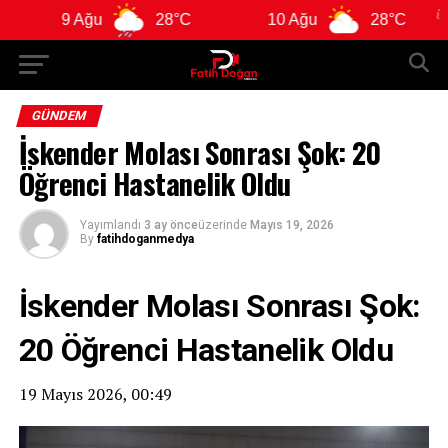
 Ağu
28°C
10 Ağu
28°C
11 Ağ
GÜNDEM
İskender Molası Sonrası Şok: 20
Öğrenci Hastanelik Oldu
Yayımlandı
3 ay önce
üzerinde
Mayıs 19, 2026
By
fatihdoganmedya
İskender Molası Sonrası Şok:
20 Öğrenci Hastanelik Oldu
19 Mayıs 2026, 00:49