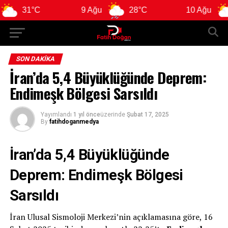
31°C
9 Ağu
28°C
10 Ağu
28
SON DAKIKA
İran’da 5,4 Büyüklüğünde Deprem:
Endimeşk Bölgesi Sarsıldı
Yayımlandı
1 yıl önce
üzerinde
Şubat 17, 2025
By
fatihdoganmedya
İran’da 5,4 Büyüklüğünde
Deprem: Endimeşk Bölgesi
Sarsıldı
İran Ulusal Sismoloji Merkezi’nin açıklamasına göre, 16