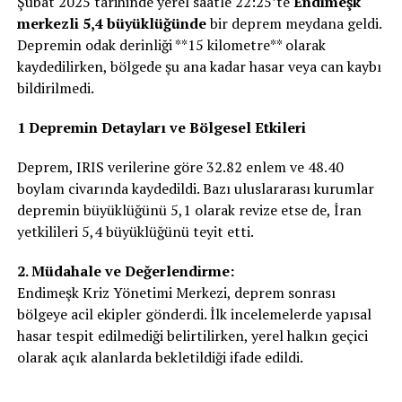
Şubat 2025 tarihinde yerel saatle 22:25’te
Endimeşk
merkezli 5,4 büyüklüğünde
bir deprem meydana geldi.
Depremin odak derinliği **15 kilometre** olarak
kaydedilirken, bölgede şu ana kadar hasar veya can kaybı
bildirilmedi.
1 Depremin
Detayları ve Bölgesel Etkileri
Deprem, IRIS verilerine göre 32.82 enlem ve 48.40
boylam civarında kaydedildi. Bazı uluslararası kurumlar
depremin büyüklüğünü 5,1 olarak revize etse de, İran
yetkilileri 5,4 büyüklüğünü teyit etti.
2. Müdahale ve Değerlendirme:
Endimeşk Kriz Yönetimi Merkezi, deprem sonrası
bölgeye acil ekipler gönderdi. İlk incelemelerde yapısal
hasar tespit edilmediği belirtilirken, yerel halkın geçici
olarak açık alanlarda bekletildiği ifade edildi.