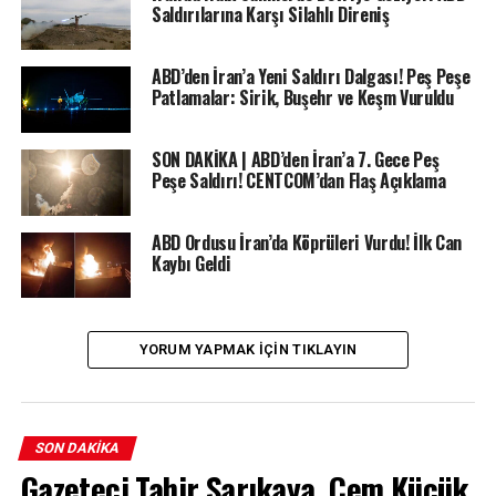
Saldırılarına Karşı Silahlı Direniş
ABD’den İran’a Yeni Saldırı Dalgası! Peş Peşe
Patlamalar: Sirik, Buşehr ve Keşm Vuruldu
SON DAKİKA | ABD’den İran’a 7. Gece Peş
Peşe Saldırı! CENTCOM’dan Flaş Açıklama
ABD Ordusu İran’da Köprüleri Vurdu! İlk Can
Kaybı Geldi
YORUM YAPMAK IÇIN TIKLAYIN
SON DAKIKA
Gazeteci Tahir Sarıkaya, Cem Küçük