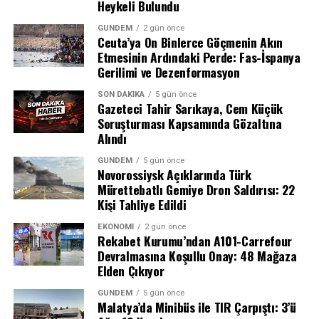
Heykeli Bulundu
GÜNDEM
2 gün önce
Ceuta’ya On Binlerce Göçmenin Akın
Etmesinin Ardındaki Perde: Fas-İspanya
Gerilimi ve Dezenformasyon
SON DAKIKA
5 gün önce
Gazeteci Tahir Sarıkaya, Cem Küçük
Soruşturması Kapsamında Gözaltına
Alındı
GÜNDEM
5 gün önce
Novorossiysk Açıklarında Türk
Mürettebatlı Gemiye Dron Saldırısı: 22
Kişi Tahliye Edildi
Tahir Sarıkaya Kimdir?
EKONOMI
2 gün önce
Rekabet Kurumu’ndan A101-Carrefour
15 Aralık 1980 tarihinde Ankara’nın Şereflikoçhisar
Devralmasına Koşullu Onay: 48 Mağaza
ilçesinde dünyaya gelen Tahir Sarıkaya, Gazi Üniversitesi
Elden Çıkıyor
İletişim Fakültesi mezunu. Gazetecilik kariyerine İhlas
Küçük hakkında yöneltilen “halkı yanıltıcı bilgiyi alenen
Haber Ajansı’nda (İHA) muhabir olarak başlayan
GÜNDEM
5 gün önce
yayma” suçlaması, Türk Ceza Kanunu’nun 217/A
Malatya’da Minibüs ile TIR Çarpıştı: 3’ü
Sarıkaya, uzun yıllardır ulusal televizyon ekranlarında