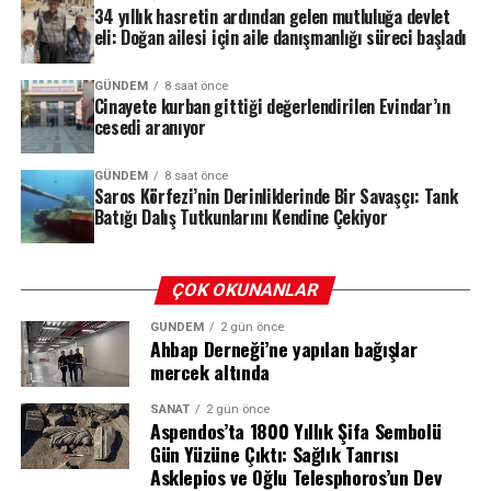
34 yıllık hasretin ardından gelen mutluluğa devlet
Cem Küçük, savcılık ifadesinde bu para alışverişini
Türkiye ve dünyadan en güncel gelişmeleri en
eli: Doğan ailesi için aile danışmanlığı süreci başladı
Soruşturmanın Perde Arkası: Hangi
“Aramızdaki borç alıp vermemizden dolayı olmuştur”
hızlı, doğru ve tarafsız şekilde sizlere
şeklinde açıkladı. Ancak savcılık, Sarıkaya’nın
İddialar Gündemde?
ulaştırıyoruz.
GÜNDEM
8 saat önce
hesaplarında kaynağı belirsiz yüksek tutarlı para girişleri
Cinayete kurban gittiği değerlendirilen Evindar’ın
ve bu transferlerin bir kısmının kripto hesaplarına
cesedi aranıyor
Gündemi kaçırmamak için resmi sosyal medya
Soruşturmanın iki temel ayağı bulunuyor. İlk olarak, bazı
aktarıldığını tespit edince, Sarıkaya’nın da soruşturma
hesaplarımızı takip etmeyi unutmayın.
iş insanlarının, Küçük’ün maddi menfaat karşılığında
kapsamına alınmasına karar verdi.
GÜNDEM
8 saat önce
sosyal medya paylaşımları yaptığı yönündeki şikayetleri
Saros Körfezi’nin Derinliklerinde Bir Savaşçı: Tank
dosyada yer alıyor. İkinci olarak ise, İstanbul Büyükşehir
Batığı Dalış Tutkunlarını Kendine Çekiyor
Belediyesi’ne (İBB) yönelik yürütülen soruşturma
REKLAM
𝕏 X (Twitter)
sürecinde medyada yer alan bazı beyanların da
ÇOK OKUNANLAR
soruşturma kapsamına alındığı belirtiliyor.
GÜNDEM
2 gün önce
Ahbap Derneği’ne yapılan bağışlar
mercek altında
REKLAM
📘 Facebook
SANAT
2 gün önce
Aspendos’ta 1800 Yıllık Şifa Sembolü
Gün Yüzüne Çıktı: Sağlık Tanrısı
REKLAM
Asklepios ve Oğlu Telesphoros’un Dev