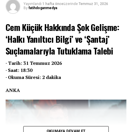
Yayımlandı
1 hafta önce
üzerinde
Temmuz 31, 2026
ifadeye çağırdı.
By
fatihdoganmedya
Cem Küçük Hakkında Şok Gelişme:
‘Halkı Yanıltıcı Bilgi’ ve ‘Şantaj’
Suçlamalarıyla Tutuklama Talebi
· Tarih: 31 Temmuz 2026
Fatih Doğan Medya
· Saat: 18:30
· Okuma Süresi: 2 dakika
Hızlı • Tarafsız • Güvenilir Haber
Cem Küçük Soruşturması Neden
ANKA
Başlatıldı?
Geçtiğimiz günlerde TGRT Haber ve Türkiye
REKLAM
gazetesinden çıkarılan Cem Küçük hakkındaki
soruşturma, bazı iş insanlarından maddi menfaat
karşılığı sosyal medya paylaşımları yaptığına ilişkin
OKUMAYA DEVAM ET