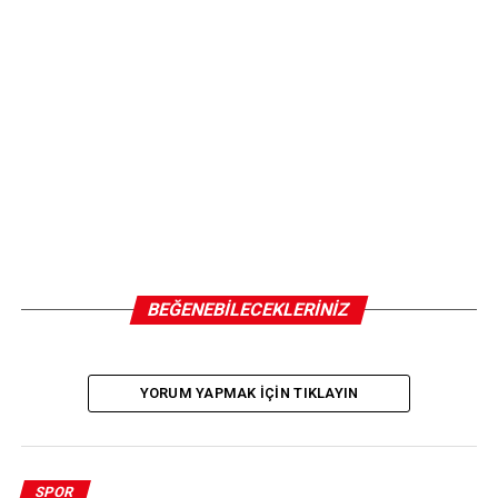
ÖNCEKI
Napoli başkanı De Laurentiis’e savcılıktan Osimhen
soruşturması: Evrakta sahtecilik iddiası
BEĞENEBILECEKLERINIZ
YORUM YAPMAK IÇIN TIKLAYIN
SPOR