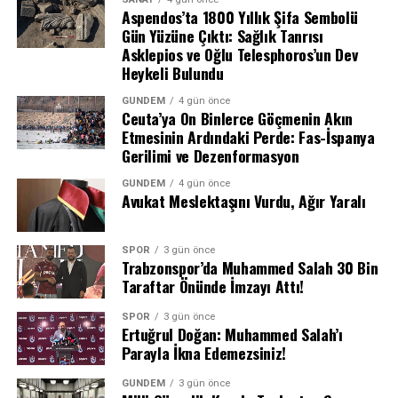
Aspendos’ta 1800 Yıllık Şifa Sembolü
Beşiktaş bu sonuçla birlikte bu sezon oynadığı üçüncü
Gün Yüzüne Çıktı: Sağlık Tanrısı
resmi maçından da galibiyetle ayrılmayı başardı ve
Asklepios ve Oğlu Telesphoros’un Dev
Heykeli Bulundu
kalesini gole kapattı.
GÜNDEM
4 gün önce
Ceuta’ya On Binlerce Göçmenin Akın
Etmesinin Ardındaki Perde: Fas-İspanya
Gerilimi ve Dezenformasyon
GÜNDEM
4 gün önce
Avukat Meslektaşını Vurdu, Ağır Yaralı
SPOR
3 gün önce
Trabzonspor’da Muhammed Salah 30 Bin
Taraftar Önünde İmzayı Attı!
SPOR
3 gün önce
Ertuğrul Doğan: Muhammed Salah’ı
Parayla İkna Edemezsiniz!
GÜNDEM
3 gün önce