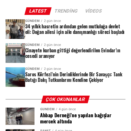
LATEST
TRENDING
VIDEOS
GÜNDEM
2 gün önce
34 yıllık hasretin ardından gelen mutluluğa devlet
eli: Doğan ailesi için aile danışmanlığı süreci başladı
GÜNDEM
2 gün önce
Cinayete kurban gittiği değerlendirilen Evindar’ın
cesedi aranıyor
GÜNDEM
2 gün önce
Saros Körfezi’nin Derinliklerinde Bir Savaşçı: Tank
Batığı Dalış Tutkunlarını Kendine Çekiyor
Semih Kılıçsoy’dan Altın Değerinde Gol
ÇOK OKUNANLAR
Maçın kırılma anı 80. dakikada geldi. Olaitan’ın pasıyla
Salah, üzerindeki 10 numaralı bordo-mavili forma ile
ceza sahası sağ kanadında topla buluşan Ndidi’nin
taraftarın sevgi gösterilerine yanıt verirken, birlikte 3’lü
GÜNDEM
4 gün önce
ortasında savunmadan seken meşin yuvarlağı Semih
Ahbap Derneği’ne yapılan bağışlar
çektirerek anı ölümsüzleştirdi. Kulüp Başkanı Ertuğrul
mercek altında
Kılıçsoy kafayla boş ağlara gönderdi. 76. dakikada oyuna
Doğan ile birlikte taraftarın karşısına çıkan Mısırlı
giren genç yıldız, takımına galibiyeti getiren isim oldu.
yıldız, 2 yıllık sözleşmeye imza attı.
SANAT
4 gün önce