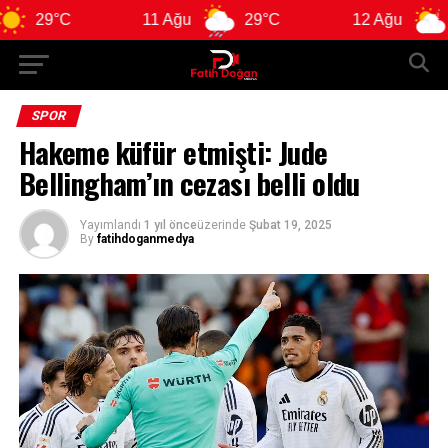
°C
11 Ağu
29°C
12 Ağu
29°C
SPOR
Hakeme küfür etmişti: Jude
Bellingham’ın cezası belli oldu
Yayımlandı
1 yıl önce
üzerinde
Şubat 19, 2025
By
fatihdoganmedya