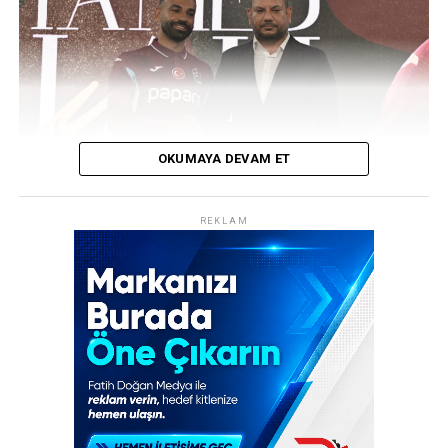
yarıda siyah-beyazlılar için işler hiç beklenmedik bir hal
aldı.
REKLAM
OKUMAYA DEVAM ET
REKLAM
Trabzonspor, transfer tarihinin en ses getiren
hamlelerinden birine imza attı! Bordo-mavili kulüp,
Mısırlı yıldız futbolcu Muhammed Salah’ı resmen
kadrosuna katarak dünya spor gündemine bomba gibi
düştü. Şenol Güneş Spor Kompleksi’nde düzenlenen
görkemli imza töreninde yaklaşık 30 bin taraftar, yeni
transferlerini coşkuyla karşıladı.
30 Bin Kişilik Coşku: “Allah Allah Allah,