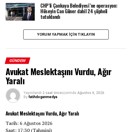
CHP’li Çankaya Belediyesi’ne operasyon:
Hüseyin Can Güner dahil 24 şüpheli
tutuklandı
YORUM YAPMAK IÇIN TIKLAYIN
GÜNDEM
Avukat Meslektaşını Vurdu, Ağır
Yaralı
Yayımlandı
2 saat önce
üzerinde
Ağustos 6, 2026
By
fatihdoganmedya
Avukat Meslektaşını Vurdu, Ağır Yaralı
Tarih: 6 Ağustos 2026
Saat: 17:30 (Tahmini)