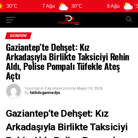
7 Ağu
30°C
8 Ağu
31°C
GÜNDEM
Gaziantep’te Dehşet: Kız
Arkadaşıyla Birlikte Taksiciyi Rehin
Aldı, Polise Pompalı Tüfekle Ateş
Açtı
Yayımlandı
3 ay önce
üzerinde
Mayıs 10, 2026
By
fatihdoganmedya
Gaziantep’te Dehşet: Kız
Arkadaşıyla Birlikte Taksiciyi