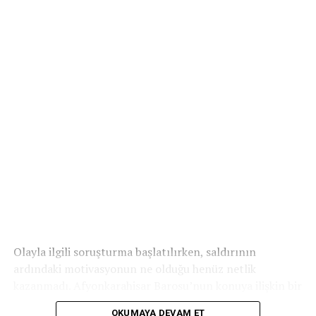
Olayla ilgili soruşturma başlatılırken, saldırının
ardındaki motivasyonun ne olduğu henüz netlik
kazanmadı. Afyonkarahisar Barosu’nun konuya ilişkin bir
açıklama yapması bekleniyor.
OKUMAYA DEVAM ET