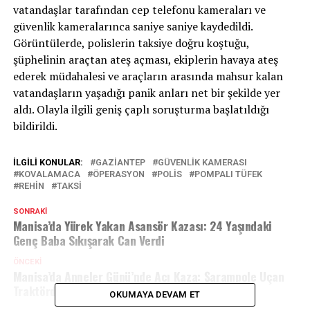
vatandaşlar tarafından cep telefonu kameraları ve
güvenlik kameralarınca saniye saniye kaydedildi.
Görüntülerde, polislerin taksiye doğru koştuğu,
şüphelinin araçtan ateş açması, ekiplerin havaya ateş
ederek müdahalesi ve araçların arasında mahsur kalan
vatandaşların yaşadığı panik anları net bir şekilde yer
aldı. Olayla ilgili geniş çaplı soruşturma başlatıldığı
bildirildi.
İLGILI KONULAR:
GAZİANTEP
GÜVENLIK KAMERASI
KOVALAMACA
ÖPERASYON
POLIS
POMPALI TÜFEK
REHIN
TAKSI
SONRAKI
Manisa’da Yürek Yakan Asansör Kazası: 24 Yaşındaki
Genç Baba Sıkışarak Can Verdi
ÖNCEKI
Manisa’da Anneler Günü’nde Acı Kaza: Şarampole Uçan
Traktörde Sürücünün Eşi Hayatını Kaybetti
OKUMAYA DEVAM ET