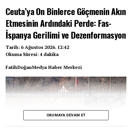
yaptığı bağışlar tek tek sıralandı.
Ceuta’ya On Binlerce Göçmenin Akın
Savcılık, depremzedelere yardım amacıyla ve iyi niyetle
Etmesinin Ardındaki Perde: Fas-
gönderildiği değerlendirilen bu paraların hangi kişi ve
İspanya Gerilimi ve Dezenformasyon
şirketlere aktarıldığını, muhasebe kayıtlarına usulüne
uygun işlenip işlenmediğini ve kampanyada belirtilen
amaçlar doğrultusunda kullanılıp kullanılmadığını
Tarih: 6 Ağustos 2026. 12:42
araştıracak.
Okuma Süresi: 4 dakika
FatihDoğanMedya Haber Merkezi
REKLAM
OKUMAYA DEVAM ET