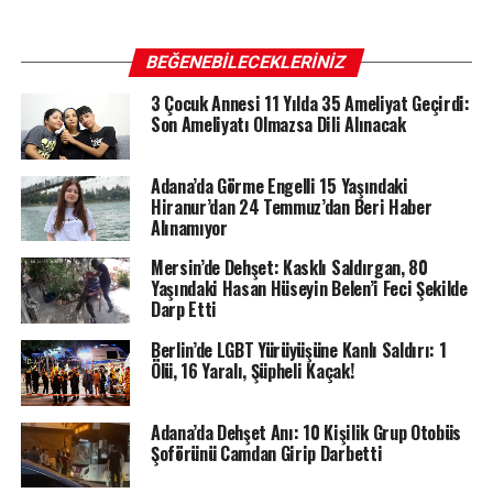
BEĞENEBILECEKLERINIZ
3 Çocuk Annesi 11 Yılda 35 Ameliyat Geçirdi:
Son Ameliyatı Olmazsa Dili Alınacak
Adana’da Görme Engelli 15 Yaşındaki
Hiranur’dan 24 Temmuz’dan Beri Haber
Alınamıyor
Mersin’de Dehşet: Kasklı Saldırgan, 80
Yaşındaki Hasan Hüseyin Belen’i Feci Şekilde
Darp Etti
Berlin’de LGBT Yürüyüşüne Kanlı Saldırı: 1
Ölü, 16 Yaralı, Şüpheli Kaçak!
Adana’da Dehşet Anı: 10 Kişilik Grup Otobüs
Şoförünü Camdan Girip Darbetti