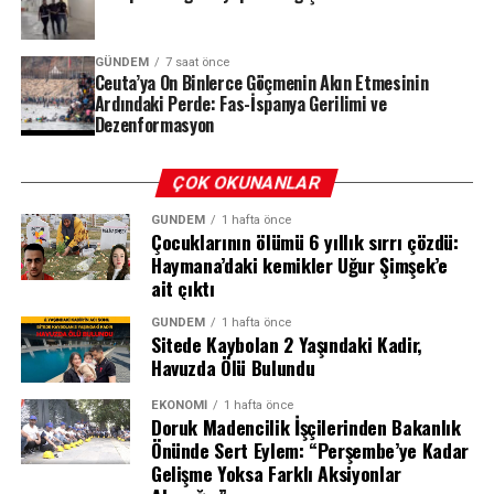
1 milyon lira bağış yapanlar: Ajda
Pekkan, Barış Arduç, Ebru Şahin, Tarkan
GÜNDEM
7 saat önce
Tevetoğlu adına Hitt Müzik, Sibel Can
Ceuta’ya On Binlerce Göçmenin Akın Etmesinin
Ardındaki Perde: Fas-İspanya Gerilimi ve
adına Sibel Cangüre ve iş insanı Nevzat
Dezenformasyon
Aydın.
ÇOK OKUNANLAR
Diğer ünlü bağışçılar ve miktarları:
GÜNDEM
1 hafta önce
Çocuklarının ölümü 6 yıllık sırrı çözdü:
· Tolga Çevik: 997 bin 650 lira
Haymana’daki kemikler Uğur Şimşek’e
ait çıktı
· Ali Atay: 562 bin 386 lira
· Ebru Gündeş: 500 bin lira
GÜNDEM
1 hafta önce
· Somer Sivrioğlu: 500 bin lira
Sitede Kaybolan 2 Yaşındaki Kadir,
Havuzda Ölü Bulundu
· Genco Erkal: 500 bin lira
· Halit Ergenç: 400 bin lira
EKONOMI
1 hafta önce
· Hasan Can Kaya: 320 bin lira
Doruk Madencilik İşçilerinden Bakanlık
· Danla Bilic ve Can Yaman: 250’şer bin lira
Önünde Sert Eylem: “Perşembe’ye Kadar
Gelişme Yoksa Farklı Aksiyonlar
· Afra Saraçoğlu, Binnur Kaya, Beyazıt Öztürk, Aras