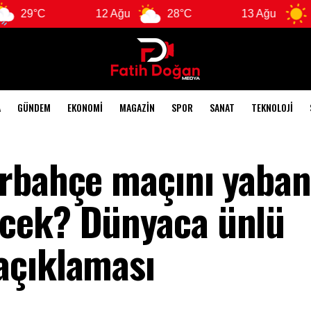
12 Ağu
28°C
13 Ağu
28°C
A
GÜNDEM
EKONOMI
MAGAZIN
SPOR
SANAT
TEKNOLOJI
rbahçe maçını yaban
cek? Dünyaca ünlü
açıklaması