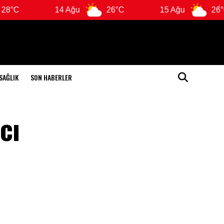
14 Ağu
26°C
15 Ağu
26°C
SAĞLIK
SON HABERLER
cı