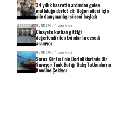
34 yıllık hasretin ardından gelen
mutluluğa devlet eli: Doğan ailesi için
aile danışmanlığı süreci başladı
GÜNDEM
1 gün önce
Cinayete kurban gittiği
değerlendirilen Evindar’ın cesedi
aranıyor
GÜNDEM
1 gün önce
Saros Körfezi’nin Derinliklerinde Bir
Savaşçı: Tank Batığı Dalış Tutkunlarını
Kendine Çekiyor