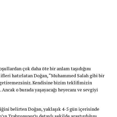
şullardan çok daha öte bir anlam taşıdığını
lifleri hatırlatan Doğan, “Muhammed Salah gibi bir
getiremezsiniz. Kendisine bizim teklifimizin
u. Ancak o burada yaşayacağı heyecanı ve sevgiyi
iğini belirten Doğan, yaklaşık 4-5 gün içerisinde
’ın Trabzonspor’u detaylı şekilde araştırdığını,