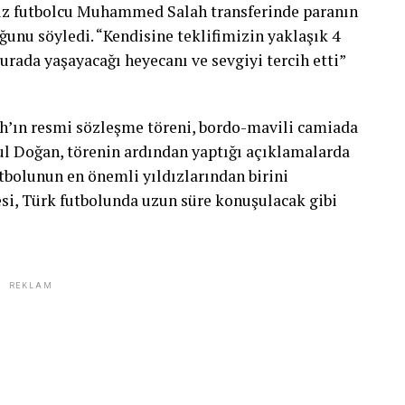
dız futbolcu Muhammed Salah transferinde paranın
uğunu söyledi. “Kendisine teklifimizin yaklaşık 4
burada yaşayacağı heyecanı ve sevgiyi tercih etti”
’ın resmi sözleşme töreni, bordo-mavili camiada
ul Doğan, törenin ardından yaptığı açıklamalarda
utbolunun en önemli yıldızlarından birini
i, Türk futbolunda uzun süre konuşulacak gibi
REKLAM