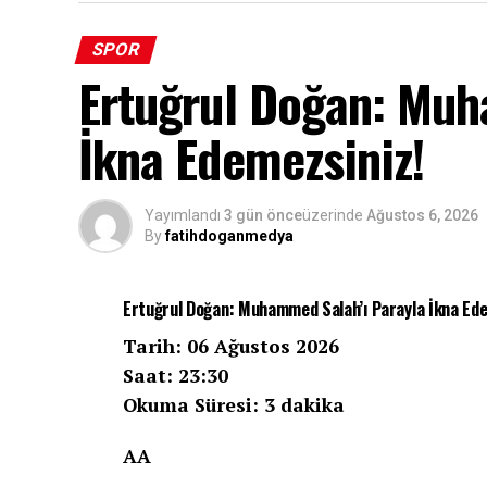
SPOR
Ertuğrul Doğan: Muh
İkna Edemezsiniz!
Yayımlandı
3 gün önce
üzerinde
Ağustos 6, 2026
By
fatihdoganmedya
Ertuğrul Doğan: Muhammed Salah’ı Parayla İkna Ede
Tarih: 06 Ağustos 2026
Saat: 23:30
Okuma Süresi: 3 dakika
AA