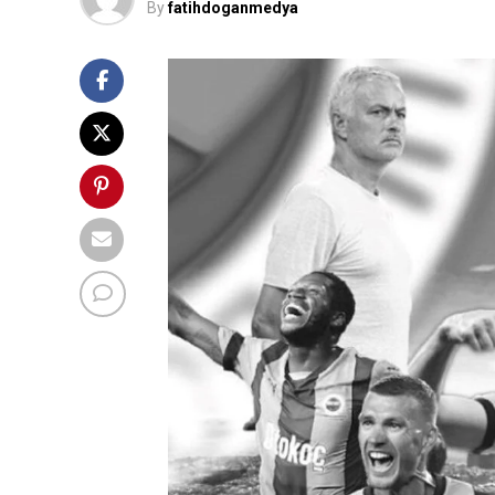
By
fatihdoganmedya