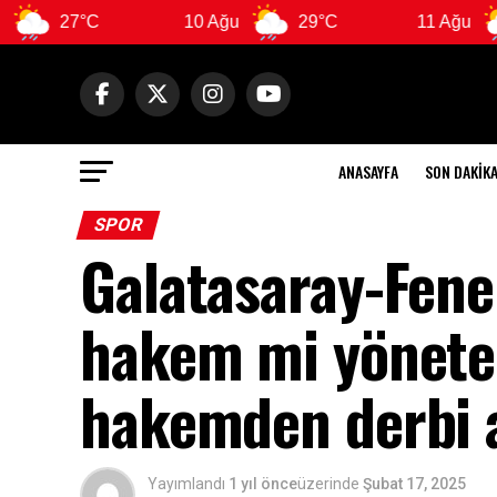
7°C
10 Ağu
29°C
11 Ağu
29°C
ANASAYFA
SON DAKIK
SPOR
Galatasaray-Fene
hakem mi yönete
hakemden derbi 
Yayımlandı
1 yıl önce
üzerinde
Şubat 17, 2025