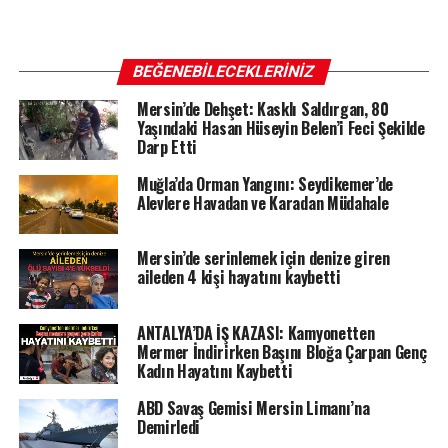
BEĞENEBILECEKLERINIZ
Mersin’de Dehşet: Kasklı Saldırgan, 80
Yaşındaki Hasan Hüseyin Belen’i Feci Şekilde
Darp Etti
Muğla’da Orman Yangını: Seydikemer’de
Alevlere Havadan ve Karadan Müdahale
Mersin’de serinlemek için denize giren
aileden 4 kişi hayatını kaybetti
ANTALYA’DA İŞ KAZASI: Kamyonetten
Mermer İndirirken Başını Bloğa Çarpan Genç
Kadın Hayatını Kaybetti
ABD Savaş Gemisi Mersin Limanı’na
Demirledi