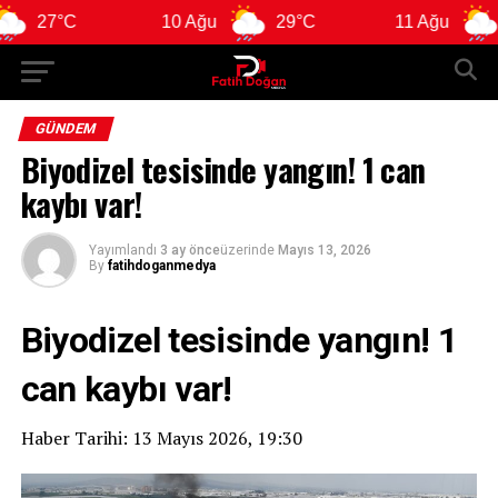
7°C
10 Ağu
29°C
11 Ağu
29°C
GÜNDEM
Biyodizel tesisinde yangın! 1 can
kaybı var!
Yayımlandı
3 ay önce
üzerinde
Mayıs 13, 2026
By
fatihdoganmedya
Biyodizel tesisinde yangın! 1
can kaybı var!
Haber Tarihi: 13 Mayıs 2026, 19:30