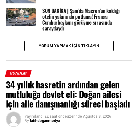
SON DAKİKA | Şam’da Macron’un kaldığı
otelin yakınında patlama! Fransa
Cumhurbaşkanı görüşme sırasında
saraydaydı
YORUM YAPMAK IÇIN TIKLAYIN
GÜNDEM
34 yıllık hasretin ardından gelen
mutluluğa devlet eli: Doğan ailesi
için aile danışmanlığı süreci başladı
Yayımlandı
22 saat önce
üzerinde
Ağustos 8, 2026
By
fatihdoganmedya