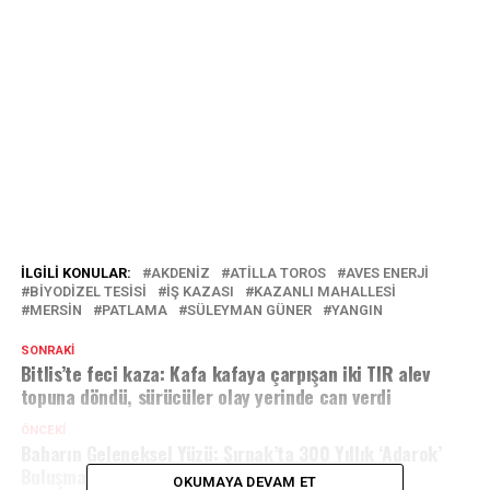
İLGILI KONULAR:
AKDENIZ
ATILLA TOROS
AVES ENERJI
BIYODIZEL TESISI
İŞ KAZASI
KAZANLI MAHALLESI
MERSIN
PATLAMA
SÜLEYMAN GÜNER
YANGIN
SONRAKI
Bitlis’te feci kaza: Kafa kafaya çarpışan iki TIR alev
topuna döndü, sürücüler olay yerinde can verdi
ÖNCEKI
Baharın Geleneksel Yüzü: Şırnak’ta 300 Yıllık ‘Adarok’
Buluşması Bu Yıl Mayısta Gerçekleşti
OKUMAYA DEVAM ET