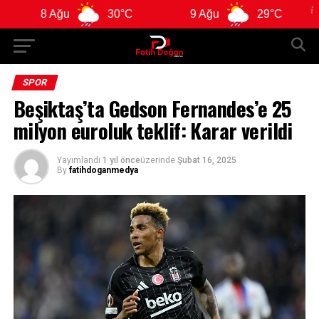
8 Ağu
30°C
9 Ağu
29°C
10 
SPOR
Beşiktaş’ta Gedson Fernandes’e 25
milyon euroluk teklif: Karar verildi
Yayımlandı
1 yıl önce
üzerinde
Şubat 16, 2025
By
fatihdoganmedya