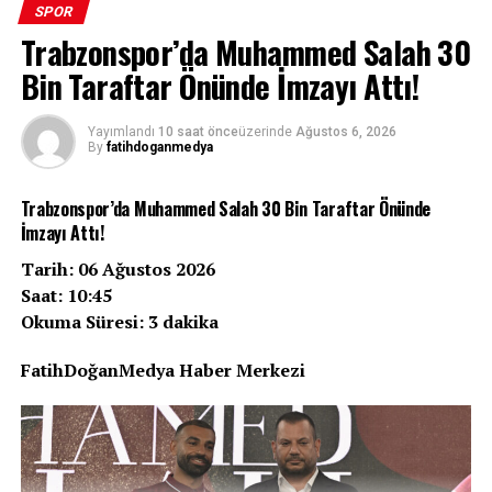
SPOR
Trabzonspor’da Muhammed Salah 30
Bin Taraftar Önünde İmzayı Attı!
Zorlu bir Çekya deplasmanı, 10 kişi kalmak, tarihi bir
başarı… Beşiktaş, UEFA Avrupa Ligi 3. eleme turu ilk
Yayımlandı
10 saat önce
üzerinde
Ağustos 6, 2026
By
fatihdoganmedya
maçında Hradec Kralove’yi 1-0 mağlup ederek Avrupa
kupalarındaki 100. galibiyetine imza attı. Siyah-
Trabzonspor’da Muhammed Salah 30 Bin Taraftar Önünde
beyazlılar, bu anlamlı zaferle sadece tur kapısını
İmzayı Attı!
aralamakla kalmadı, kulüp tarihinin gurur tablosuna bir
yıldız daha ekledi.
Tarih: 06 Ağustos 2026
Saat: 10:45
Zorlu Deplasmanda Tarihi Gece
Okuma Süresi: 3 dakika
Malsovicka Arena’da oynanan karşılaşmaya hızlı
FatihDoğanMedya Haber Merkezi
başlayan Beşiktaş, ilk yarıda bulduğu pozisyonları
değerlendiremedi ve devre 0-0 sona erdi. Ancak ikinci
yarıda siyah-beyazlılar için işler hiç beklenmedik bir hal
aldı.