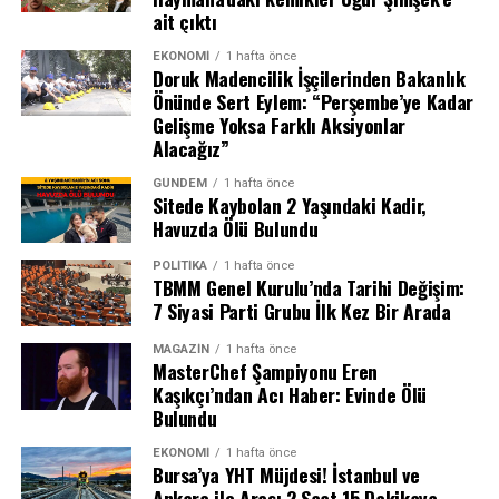
ait çıktı
EKONOMI
1 hafta önce
Doruk Madencilik İşçilerinden Bakanlık
Önünde Sert Eylem: “Perşembe’ye Kadar
Gelişme Yoksa Farklı Aksiyonlar
Alacağız”
GÜNDEM
1 hafta önce
Sitede Kaybolan 2 Yaşındaki Kadir,
Havuzda Ölü Bulundu
Semih Kılıçsoy’dan Altın Değerinde Gol
POLITIKA
1 hafta önce
TBMM Genel Kurulu’nda Tarihi Değişim:
7 Siyasi Parti Grubu İlk Kez Bir Arada
Maçın kırılma anı 80. dakikada geldi. Olaitan’ın pasıyla
Salah, üzerindeki 10 numaralı bordo-mavili forma ile
ceza sahası sağ kanadında topla buluşan Ndidi’nin
taraftarın sevgi gösterilerine yanıt verirken, birlikte 3’lü
MAGAZIN
1 hafta önce
MasterChef Şampiyonu Eren
ortasında savunmadan seken meşin yuvarlağı Semih
çektirerek anı ölümsüzleştirdi. Kulüp Başkanı Ertuğrul
Kaşıkçı’ndan Acı Haber: Evinde Ölü
Kılıçsoy kafayla boş ağlara gönderdi. 76. dakikada oyuna
Doğan ile birlikte taraftarın karşısına çıkan Mısırlı
Bulundu
giren genç yıldız, takımına galibiyeti getiren isim oldu.
yıldız, 2 yıllık sözleşmeye imza attı.
EKONOMI
1 hafta önce
Bursa’ya YHT Müjdesi! İstanbul ve
Beşiktaş bu sonuçla birlikte bu sezon oynadığı üçüncü
Ankara ile Arası 2 Saat 15 Dakikaya