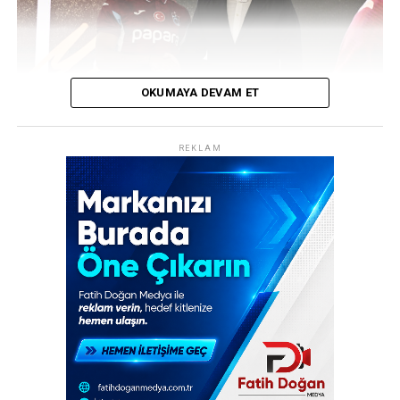
REKLAM
OKUMAYA DEVAM ET
REKLAM
Trabzonspor, transfer tarihinin en ses getiren
hamlelerinden birine imza attı! Bordo-mavili kulüp,
Mısırlı yıldız futbolcu Muhammed Salah’ı resmen
kadrosuna katarak dünya spor gündemine bomba gibi
düştü. Şenol Güneş Spor Kompleksi’nde düzenlenen
görkemli imza töreninde yaklaşık 30 bin taraftar, yeni
transferlerini coşkuyla karşıladı.
30 Bin Kişilik Coşku: “Allah Allah Allah,
Muhammed Salah”