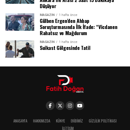
resmi maçından da galibiyetle ayrılmayı başardı ve
Düşüyor
kalesini gole kapattı.
MAGAZIN
1 hafta önce
Gülben Ergen’den Ahbap
Soruşturmasında İlk İfade: “Vicdanen
Rahatsız ve Mağdurum
MAGAZIN
1 hafta önce
Suikast Gölgesinde Tatil
Muhammed Salah’tan Duygu Dolu Mesaj:
ANASAYFA
HAKKIMIZDA
KÜNYE
EKIBIMIZ
GIZLILIK POLITIKASI
İLETIŞIM