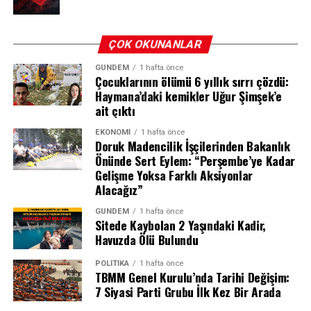
ve Belqees TV, askeri kaynaklara dayandırdıkları
haberlerde ölü sayısının 40’ın üzerinde olduğunu
aktardı. Bağımsız kaynaklar ise henüz bu rakamı
ÇOK OKUNANLAR
doğrulamış değil.
GÜNDEM
1 hafta önce
Çocuklarının ölümü 6 yıllık sırrı çözdü:
Haymana’daki kemikler Uğur Şimşek’e
ait çıktı
REKLAM
EKONOMI
1 hafta önce
Doruk Madencilik İşçilerinden Bakanlık
Önünde Sert Eylem: “Perşembe’ye Kadar
Gelişme Yoksa Farklı Aksiyonlar
Alacağız”
GÜNDEM
1 hafta önce
Sitede Kaybolan 2 Yaşındaki Kadir,
Havuzda Ölü Bulundu
POLITIKA
1 hafta önce
TBMM Genel Kurulu’nda Tarihi Değişim:
7 Siyasi Parti Grubu İlk Kez Bir Arada