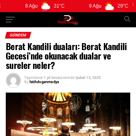
8 Ağu
31°C
9 Ağu
29°C
GÜNDEM
Berat Kandili duaları: Berat Kandili
Gecesi’nde okunacak dualar ve
sureler neler?
Yayımlandı
1 yıl önce
üzerinde
Şubat 13, 2025
By
fatihdoganmedya