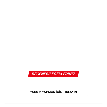
SONRAKI
Pervin Buldan’dan Demirtaş ve Mızraklı’ya ziyaret
ÖNCEKI
Geçen hafta 100 liraydı, fiyatı 2 katına çıktı: Hamsiyle
aynı tezgahı paylaşıyor
BEĞENEBILECEKLERINIZ
YORUM YAPMAK IÇIN TIKLAYIN