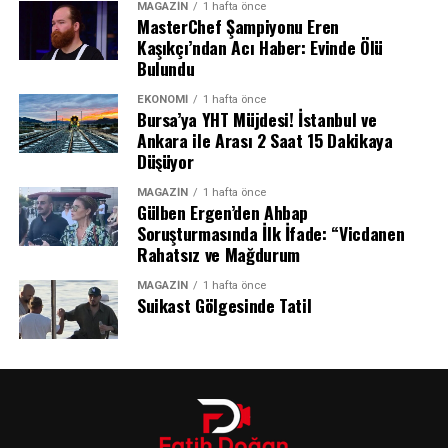
MAGAZIN
1 hafta önce
MasterChef Şampiyonu Eren
Kaşıkçı’ndan Acı Haber: Evinde Ölü
Bulundu
EKONOMI
1 hafta önce
Bursa’ya YHT Müjdesi! İstanbul ve
Ankara ile Arası 2 Saat 15 Dakikaya
Düşüyor
MAGAZIN
1 hafta önce
Gülben Ergen’den Ahbap
Husi Sözcü: “Yüzlerce Asker Öldü veya
Soruşturmasında İlk İfade: “Vicdanen
Rahatsız ve Mağdurum
Yaralandı”
MAGAZIN
1 hafta önce
Husilerin askeri sözcüsü Yahya Seri, saldırılarla ilgili
Suikast Gölgesinde Tatil
yaptığı açıklamada hedefin Suudi Arabistan destekli
Yemen Acil Müdahale Kuvvetleri’ne ait kamplar
olduğunu söyledi. Seri, Marib’deki el-Ruveyk ile
Hadramut’taki el-Abr ve es-Saniye bölgelerinde bulunan
Suudi destekli güçlere ağır kayıplar verdirdiklerini iddia
etti. Husi sözcü, saldırılarda yüzlerce askerin öldüğünü