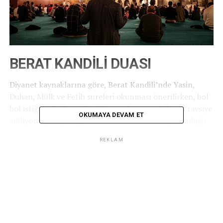
BERAT KANDİLİ DUASI
Diyanet kaynaklarına göre, Berat Kandili’nde Yasin,
Duhan, Mülk ve Fetih sureleri okunması önerilirken, bol
bol istiğfar, Kelime-i Tevhid ve salavat getirilmesi tavsiye
OKUMAYA DEVAM ET
ediliyor. Ayrıca, Peygamber Efendimiz’in sıkça okuduğu
şu dua da kandil gecesinde okunabilir:
REKLAM
“Allahümme inneke afüvvün kerîmün, tuhibbu’l-afve
fa’fü annî.”
(Anlamı: Allah’ım! Sen çok affedicisin, kerem sahibisin,
affetmeyi seversin; beni de affet.)
İLGILI KONULAR: