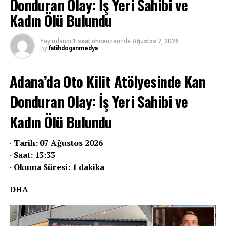
Donduran Olay: İş Yeri Sahibi ve
Kadın Ölü Bulundu
Yayımlandı
1 saat önce
üzerinde
Ağustos 7, 2026
By
fatihdoganmedya
Adana’da Oto Kilit Atölyesinde Kan
Donduran Olay: İş Yeri Sahibi ve
Kadın Ölü Bulundu
·
Tarih: 07 Ağustos 2026
· Saat: 13:33
· Okuma Süresi: 1 dakika
DHA