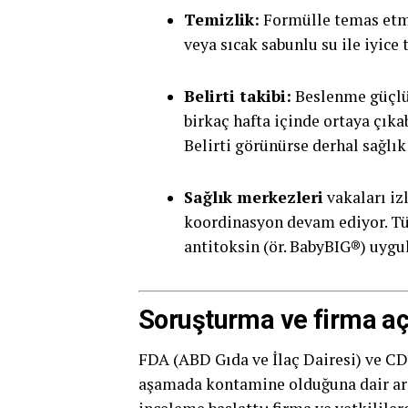
Temizlik:
Formülle temas etmi
veya sıcak sabunlu su ile iyice
Belirti takibi:
Beslenme güçlüğ
birkaç hafta içinde ortaya çık
Belirti görünürse derhal sağlı
Sağlık merkezleri
vakaları izl
koordinasyon devam ediyor. Tüm
antitoksin (ör. BabyBIG®) uygul
Soruşturma ve firma a
FDA (ABD Gıda ve İlaç Dairesi) ve C
aşamada kontamine olduğuna dair araş