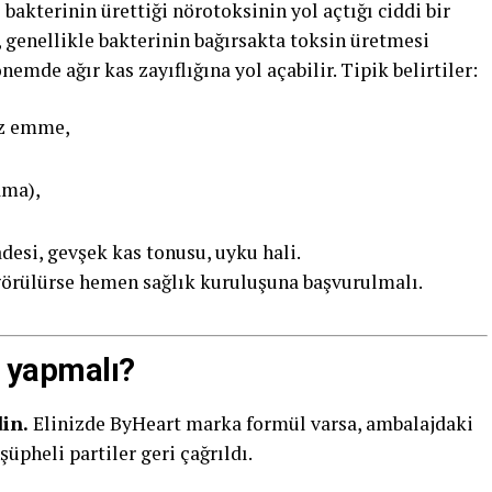
 bakterinin ürettiği nörotoksinin yol açtığı ciddi bir
 genellikle bakterinin bağırsakta toksin üretmesi
emde ağır kas zayıflığına yol açabilir. Tipik belirtiler:
iz emme,
ama),
desi, gevşek kas tonusu, uyku hali.
 görülürse hemen sağlık kuruluşuna başvurulmalı.
e yapmalı?
in.
Elinizde ByHeart marka formül varsa, ambalajdaki
üpheli partiler geri çağrıldı.