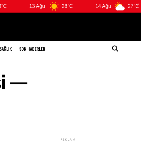
13 Ağu
28°C
14 Ağu
27°C
SAĞLIK
SON HABERLER
si —
REKLAM