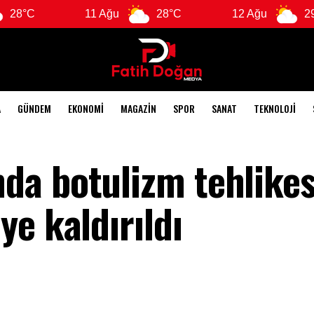
11 Ağu
28°C
12 Ağu
29°C
A
GÜNDEM
EKONOMI
MAGAZIN
SPOR
SANAT
TEKNOLOJI
da botulizm tehlike
e kaldırıldı