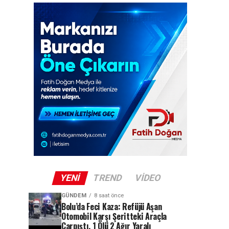
YENI
TREND
VIDEO
GÜNDEM
8 saat önce
Bolu’da Feci Kaza: Refüjü Aşan
Otomobil Karşı Şeritteki Araçla
Çarpıştı, 1 Ölü 2 Ağır Yaralı