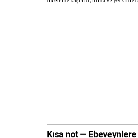
inceleme başlattı; firma ve yetkilile
Kısa not — Ebeveynlere 