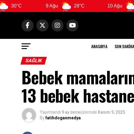
9 Ağu
28°C
10 Ağu
28°C
ANASAYFA
SON DAKIK
SAĞLIK
Bebek mamaların
13 bebek hastaney
Yayımlandı
9 ay önce
üzerinde
Kasım 9, 2025
By
fatihdoganmedya