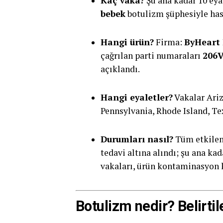
Kaç vaka?
Şu ana kadar 10 eyal
bebek
botulizm şüphesiyle hast
Hangi ürün?
Firma:
ByHeart 
çağrılan parti numaraları
206
açıklandı.
Hangi eyaletler?
Vakalar Ariz
Pennsylvania, Rhode Island, Te
Durumları nasıl?
Tüm etkilene
tedavi altına alındı; şu ana ka
vakaları, ürün kontaminasyon ka
Botulizm nedir? Belirtil