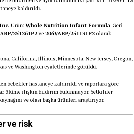
ette bildirilen ve aynı formülün iki partisini tüketen
13
aneye kaldırıldı.
Inc.
Ürün:
Whole Nutrition Infant Formula
. Geri
VABP/251261P2
ve
206VABP/251131P2
olarak
ona, California, Illinois, Minnesota, New Jersey, Oregon,
xas ve Washington eyaletlerinde görüldü.
n bebekler hastaneye kaldırıldı ve raporlara göre
dar ölüme ilişkin bildirim bulunmuyor. Yetkililer
ynağını ve olası başka ürünleri araştırıyor.
er ve risk