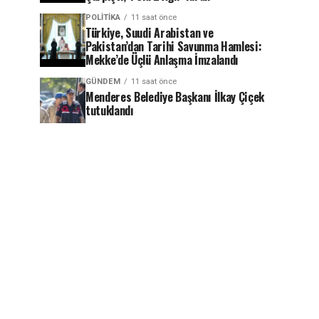
POLITIKA
11 saat önce
Türkiye, Suudi Arabistan ve
Pakistan’dan Tarihi Savunma Hamlesi:
Mekke’de Üçlü Anlaşma İmzalandı
GÜNDEM
11 saat önce
Menderes Belediye Başkanı İlkay Çiçek
tutuklandı