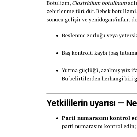
Botulizm,
Clostridium botulinum
adlı
zehirlenme türüdür. Bebek botulizmi,
sonucu gelişir ve yenidoğan/infant dön
Beslenme zorluğu veya yeters
Baş kontrolü kaybı (baş tutam
Yutma güçlüğü, azalmış yüz ifa
Bu belirtilerden herhangi biri
Yetkililerin uyarısı — N
Parti numarasını kontrol ed
parti numarasını kontrol edin; ş