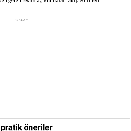
rden gelen resmi açıklamalar takip edilmeli.
REKLAM
pratik öneriler