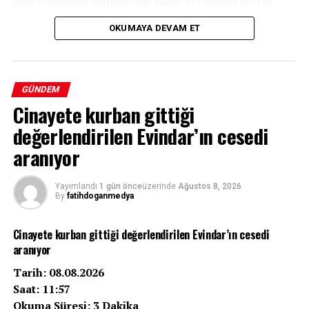
ihtiyaçlarından eğitimlerine kadar her alanda destek
sağlayacak.
OKUMAYA DEVAM ET
GÜNDEM
Cinayete kurban gittiği
değerlendirilen Evindar’ın cesedi
aranıyor
Yayımlandı
1 gün önce
üzerinde
Ağustos 8, 2026
By
fatihdoganmedya
Cinayete kurban gittiği değerlendirilen Evindar’ın cesedi
aranıyor
Tarih: 08.08.2026
Saat: 11:57
Okuma Süresi: 3 Dakika