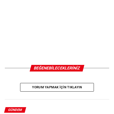
BEĞENEBILECEKLERINIZ
YORUM YAPMAK IÇIN TIKLAYIN
GÜNDEM