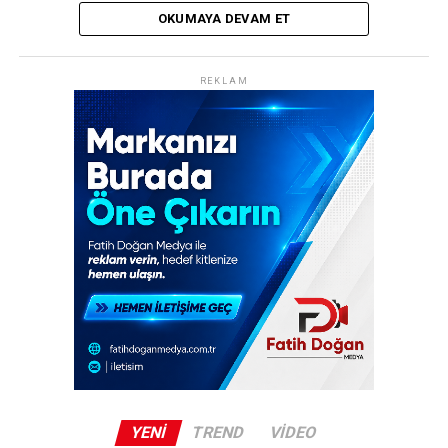
analiz süreci başlatıldı.
OKUMAYA DEVAM ET
REKLAM
REKLAM
Edirne’nin Saros Körfezi’ne kıyısı bulunan Keşan ilçesine
bağlı Gökçetepe köyü açıklarında, geçen yıl haziran
ayında suya batırılan M62 T model muharebe tankı, kısa
sürede dalış tutkunlarının vazgeçilmez rotalarından biri
haline geldi. Sadece 10 metre derinlikteki bu eşsiz batık,
Türkiye’nin en sığ noktaya batırılan tankı olma
özelliğiyle dikkat çekiyor.
Dalış Turizmine Yapay Resif Desteği
Edirne Valiliği, Türkiye Sualtı Sporları Federasyonu ve
Edirne Saros Turizm Altyapı Hizmet Birliği (ESTAB)
işbirliğinde hayata geçirilen Yapay Resif Projesi
kapsamında batırılan tank, bölgede su altı sporlarına
YENI
TREND
VIDEO
ilgi duyan turistleri çekmeyi ve yapay resif oluşumunu