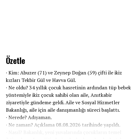
Özetle
· Kim: Abuzer (71) ve Zeynep Doğan (59) çifti ile ikiz
kızları Tekbir Gül ve Havva Gül.
· Ne oldu? 34 yıllık çocuk hasretinin ardından tüp bebek
yöntemiyle ikiz çocuk sahibi olan aile, Anıtkabir
ziyaretiyle gündeme geldi. Aile ve Sosyal Hizmetler
Bakanlığı, aile için aile danışmanlığı süreci başlattı.
· Nerede? Adıyaman.
· Ne zaman? Açıklama 08.08.2026 tarihinde yapıldı.
· Nasıl? Bakanlık, yeni yuvalarında çocukların temel