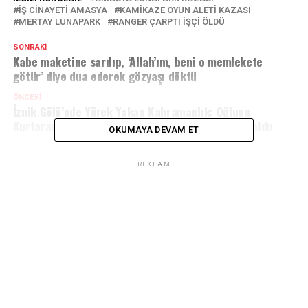
IŞ CINAYETI AMASYA
KAMIKAZE OYUN ALETI KAZASI
MERTAY LUNAPARK
RANGER ÇARPTI IŞÇI ÖLDÜ
SONRAKI
Kabe maketine sarılıp, ‘Allah’ım, beni o memlekete
götür’ diye dua ederek gözyaşı döktü
ÖNCEKI
İznik Gölü’nde Yürek Yakan Kahramanlık: Oğlunu
Kurtaran Emekli Polis Sinan Çağlayan Suda Kayboldu
OKUMAYA DEVAM ET
REKLAM