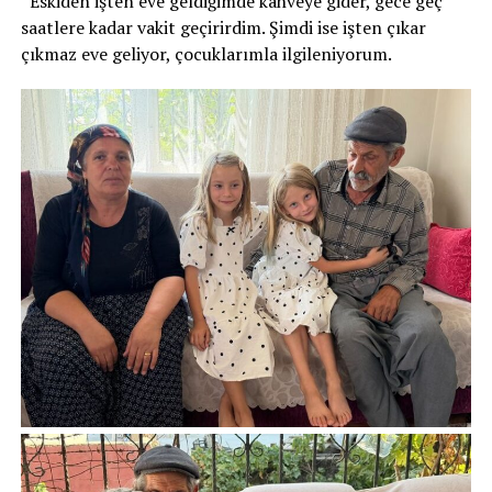
“Eskiden işten eve geldiğimde kahveye gider, gece geç
saatlere kadar vakit geçirirdim. Şimdi ise işten çıkar
çıkmaz eve geliyor, çocuklarımla ilgileniyorum.