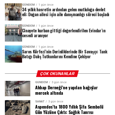
desteklemeyi amaçlıyor. Projenin meyveleri kısa sürede
GÜNDEM
1 gün önce
34 yıllık hasretin ardından gelen mutluluğa devlet
alınmaya başlandı; yerli ve yabancı dalgıçların akınına
eli: Doğan ailesi için aile danışmanlığı süreci başladı
uğrayan batık, Saros Körfezi’ni dalış turizminin yeni
gözdesi haline getirdi.
GÜNDEM
1 gün önce
Cinayete kurban gittiği değerlendirilen Evindar’ın
cesedi aranıyor
Deliller Zinciri: HTS, PTS ve Biyolojik
REKLAM
GÜNDEM
1 gün önce
Bulgular
Saros Körfezi’nin Derinliklerinde Bir Savaşçı: Tank
Batığı Dalış Tutkunlarını Kendine Çekiyor
Soruşturma kapsamında elde edilen deliller, dosyanın
seyrini değiştiren en önemli unsur oldu. Ekipler,
şüphelilerin HTS (Hücresel Haberleşme Sistemi) ve PTS
ÇOK OKUNANLAR
(Plaka Tanıma Sistemi) kayıtlarını, kriminal inceleme
GÜNDEM
3 gün önce
bulgularını ve tanık beyanlarını bir araya getirerek
Ahbap Derneği’ne yapılan bağışlar
olayın perdesini aralamaya çalıştı.
mercek altında
Yapılan incelemelerde, Evindar Tiğrak’ın kaybolmadan
SANAT
3 gün önce
Aspendos’ta 1800 Yıllık Şifa Sembolü
hemen önce şüphelilerden biriyle yoğun telefon trafiği
Gün Yüzüne Çıktı: Sağlık Tanrısı
ve mesajlaşma yaşadığı tespit edildi. Dikkat çeken bir