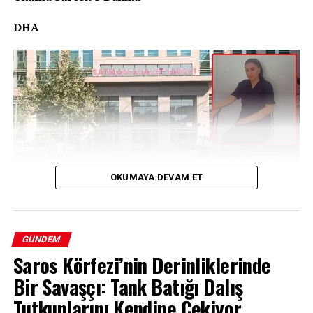
DHA
OKUMAYA DEVAM ET
Bir Yıllık Belirsizlik: Evindar Tiğrak’ın
GÜNDEM
Saros Körfezi’nin Derinliklerinde
Kaybı
Bir Savaşçı: Tank Batığı Dalış
Batman’da 7 Haziran 2025 tarihinden bu yana haber
Tutkunlarını Kendine Çekiyor
alınamayan 31 yaşındaki Evindar Tiğrak için başlatılan