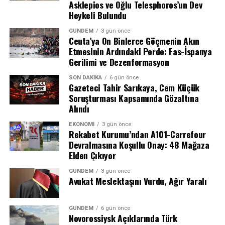
Asklepios ve Oğlu Telesphoros’un Dev
diğer detay ise, şüphelinin kullandığı 21 AC 935 plakalı
Heykeli Bulundu
aracın, olay günü bagaj kapağı açık bir şekilde ve tek
GÜNDEM
3 gün önce
başına seyir halinde olduğunun kayıtlara geçmesi oldu.
Ceuta’ya On Binlerce Göçmenin Akın
Araç üzerinde yapılan kriminal incelemede ise bagaj ve
Etmesinin Ardındaki Perde: Fas-İspanya
ön yolcu koltuğunda biyolojik bulgulara rastlandı. Bu
Gerilimi ve Dezenformasyon
bulgular arasında üç farklı erkeğe ait kan örneği ve bir
SON DAKIKA
6 gün önce
kadına ait kan örneğinin bulunması, işin vahametini
Gazeteci Tahir Sarıkaya, Cem Küçük
gözler önüne serdi.
Soruşturması Kapsamında Gözaltına
Alındı
Tanık İfadeleri ve Şüpheli Hareketler
EKONOMI
3 gün önce
Rekabet Kurumu’ndan A101-Carrefour
Soruşturma kapsamında ifadesine başvurulan tanıklar,
Devralmasına Koşullu Onay: 48 Mağaza
olayın ardından aracın detaylı bir şekilde temizlendiğini,
Elden Çıkıyor
koltuk döşemelerinin söküldüğünü ve içindeki eşyaların
GÜNDEM
3 gün önce
yerlerinin değiştirildiğini anlattı. Bir oto yıkama
Avukat Meslektaşını Vurdu, Ağır Yaralı
işletmecisinin ifadesinde ise araç içerisinde yoğun bir
kötü koku olduğu ve arka koltuklarda kan izleri
GÜNDEM
6 gün önce
görüldüğü belirtildi. Tüm bu deliller doğrultusunda
Novorossiysk Açıklarında Türk