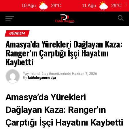
0 Ağu
29°C
11 Ağu
29°C
12 A
GÜNDEM
Amasya’da Yürekleri Dağlayan Kaza:
Ranger’ın Çarptığı İşçi Hayatını
Kaybetti
Yayımlandı
2 ay önce
üzerinde
Haziran 7, 2026
By
fatihdoganmedya
Amasya’da Yürekleri
Dağlayan Kaza: Ranger’ın
Çarptığı İşçi Hayatını Kaybetti