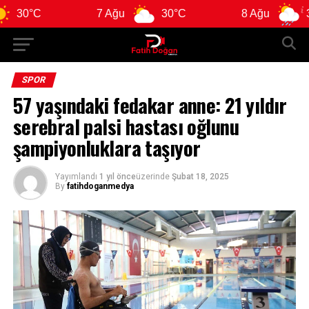
7 Ağu
30°C
8 Ağu
31°C
SPOR
57 yaşındaki fedakar anne: 21 yıldır
serebral palsi hastası oğlunu
şampiyonluklara taşıyor
Yayımlandı
1 yıl önce
üzerinde
Şubat 18, 2025
By
fatihdoganmedya