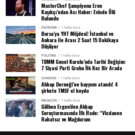
Futbolda Yeni Dönem: Çipli Top Nedir?
MasterChef Şampiyonu Eren
Kaşıkçı’ndan Acı Haber: Evinde Ölü
Bulundu
Çipli top, dış görünüşüyle standart bir futbol topundan
farksız olsa da merkezinde yüksek hassasiyetli bir sensör
EKONOMI
1 hafta önce
Bursa’ya YHT Müjdesi! İstanbul ve
sistemi barındıran teknolojik bir spor ekipmanıdır.
Ankara ile Arası 2 Saat 15 Dakikaya
Topun iç kısmına, ağırlık merkezini bozmayacak şekilde
Düşüyor
yerleştirilen bu mikroçipler, “Yarı Otomatik Ofsayt
Sistemi” (SAOT) ile entegre çalışır.
POLITIKA
1 hafta önce
TBMM Genel Kurulu’nda Tarihi Değişim:
7 Siyasi Parti Grubu İlk Kez Bir Arada
Sensörler, topun hareketini ve futbolcuların topa ilk
temas anını milisaniyelik bir hassasiyetle takip ederek
GÜNDEM
1 hafta önce
elde ettiği verileri anlık olarak VAR merkezine gönderir.
Ahbap Derneği’ne kayyum atandı! 4
şirkete TMSF el koydu
Bu sayede insan gözünün kaçırabileceği pas çıkış anları
veya temas noktaları hatasız bir şekilde tespit edilir.
MAGAZIN
1 hafta önce
Gülben Ergen’den Ahbap
Çipli Topun Sağladığı Avantajlar
Soruşturmasında İlk İfade: “Vicdanen
Rahatsız ve Mağdurum
Yeni sistemin futbol dünyasına getireceği yenilikler
Arjantin basınında yer alan haberlere göre, Wanda
saymakla bitmiyor:
Nara’nın ABD’de bulunduğu sırada evine hırsız girdi.