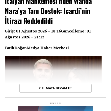
İtalyan Mahkemesi’nden Wanda
Lig’de çipli top sisteminin kullanılmasına resmen karar
verdi. Konuyla ilgili TRT Spor’a açıklamalarda bulunan
Nara’ya Tam Destek: Icardi’nin
TFF Başkan Vekili Mecnun Otyakmaz, sistemin
İtirazı Reddedildi
kurulumunun Ocak ayını bulacağını ve uygulamanın
ligin ikinci yarısıyla birlikte başlayacağını söyledi.
Giriş: 01 Ağustos 2026 – 18:16Güncelleme:
01
Ağustos 2026 – 21:13
REKLAM
FatihDoğanMedya Haber Merkezi
OKUMAYA DEVAM ET
REKLAM