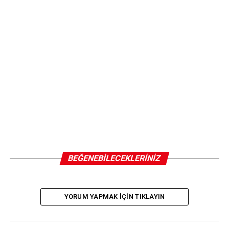
ortaya bu çıktı” dedi.
İLGILI KONULAR:
SONRAKI
“Galatasaray derbiyi kazanırsa yüzde 90 şampiyon olur”
ÖNCEKI
“Derbi öncesi keyif çayı” (18 Şubat 2025 spor
manşetleri)
BEĞENEBILECEKLERINIZ
YORUM YAPMAK IÇIN TIKLAYIN