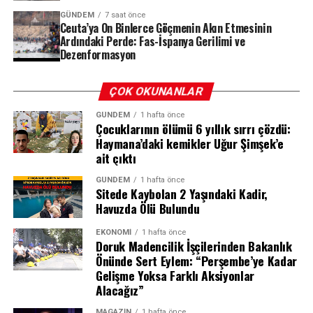
Milano’daki mahkeme salonundan yankılanan karar,
GÜNDEM
7 saat önce
aylardır süren pasaport krizine nokta koydu. İtalyan
Ceuta’ya On Binlerce Göçmenin Akın Etmesinin
hakim, Mauro Icardi’nin itirazını reddederek Wanda
Ardındaki Perde: Fas-İspanya Gerilimi ve
Dezenformasyon
Nara ve kızlarının lehine hükmetti. Artık iki küçük kız,
babalarının imzası olmadan yeni pasaportlarını
alabilecek.
ÇOK OKUNANLAR
Pasaport Krizi Nasıl Başladı?
GÜNDEM
1 hafta önce
Çocuklarının ölümü 6 yıllık sırrı çözdü:
Haymana’daki kemikler Uğur Şimşek’e
Galatasaray’dan ayrılan Arjantinli futbolcu Mauro Icardi
ait çıktı
ile eski eşi Wanda Nara arasındaki velayet davası, yeni bir
GÜNDEM
1 hafta önce
boyut kazandı. Kızları Francesca ve Isabella’nın
Sitede Kaybolan 2 Yaşındaki Kadir,
pasaport işlemleri, çifti yeniden karşı karşıya getirdi.
Havuzda Ölü Bulundu
EKONOMI
1 hafta önce
Doruk Madencilik İşçilerinden Bakanlık
REKLAM
Önünde Sert Eylem: “Perşembe’ye Kadar
Gelişme Yoksa Farklı Aksiyonlar
Alacağız”
MAGAZIN
1 hafta önce