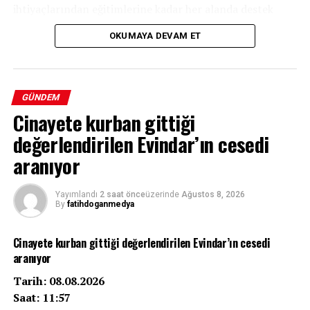
ihtiyaçlarından eğitimlerine kadar her alanda destek
sağlayacak.
OKUMAYA DEVAM ET
GÜNDEM
Cinayete kurban gittiği
değerlendirilen Evindar’ın cesedi
aranıyor
Yayımlandı
2 saat önce
üzerinde
Ağustos 8, 2026
By
fatihdoganmedya
Cinayete kurban gittiği değerlendirilen Evindar’ın cesedi
aranıyor
Tarih: 08.08.2026
Saat: 11:57