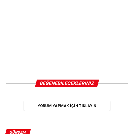
SONRAKI
SON DAKİKA HABERİ: Narin cinayeti davasında yeni
gelişme: 12 kişi hakkında hapis istemiyle iddianame
hazırlandı
ÖNCEKI
CHP kurultayına soruturma | İzmir delegesi ifade verdi:
Bazı delegeler para ile oyunu değiştirdi
BEĞENEBILECEKLERINIZ
YORUM YAPMAK IÇIN TIKLAYIN
GÜNDEM