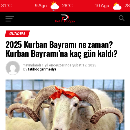
9 Ağu
28°C
10 Ağu
28°C
GÜNDEM
2025 Kurban Bayramı ne zaman?
Kurban Bayramı’na kaç gün kaldı?
Yayımlandı
1 yıl önce
üzerinde
Şubat 17, 2025
By
fatihdoganmedya