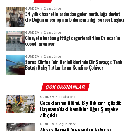
ilgi duyan turistleri çekmeyi ve yapay resif oluşumunu
desteklemeyi amaçlıyor. Projenin meyveleri kısa sürede
GÜNDEM
2 saat önce
34 yıllık hasretin ardından gelen mutluluğa devlet
alınmaya başlandı; yerli ve yabancı dalgıçların akınına
eli: Doğan ailesi için aile danışmanlığı süreci başladı
uğrayan batık, Saros Körfezi’ni dalış turizminin yeni
gözdesi haline getirdi.
GÜNDEM
2 saat önce
Cinayete kurban gittiği değerlendirilen Evindar’ın
cesedi aranıyor
Deliller Zinciri: HTS, PTS ve Biyolojik
REKLAM
GÜNDEM
2 saat önce
Bulgular
Saros Körfezi’nin Derinliklerinde Bir Savaşçı: Tank
Batığı Dalış Tutkunlarını Kendine Çekiyor
Soruşturma kapsamında elde edilen deliller, dosyanın
seyrini değiştiren en önemli unsur oldu. Ekipler,
şüphelilerin HTS (Hücresel Haberleşme Sistemi) ve PTS
ÇOK OKUNANLAR
(Plaka Tanıma Sistemi) kayıtlarını, kriminal inceleme
GÜNDEM
1 hafta önce
bulgularını ve tanık beyanlarını bir araya getirerek
Çocuklarının ölümü 6 yıllık sırrı çözdü:
olayın perdesini aralamaya çalıştı.
Haymana’daki kemikler Uğur Şimşek’e
ait çıktı
Yapılan incelemelerde, Evindar Tiğrak’ın kaybolmadan
GÜNDEM
2 gün önce
hemen önce şüphelilerden biriyle yoğun telefon trafiği
Ahbap Derneği’ne yapılan bağışlar