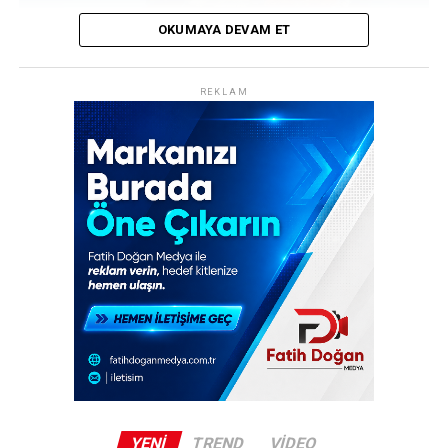
girmesiyle dosya yeniden ele alındı ve derinlemesine bir
analiz süreci başlatıldı.
OKUMAYA DEVAM ET
REKLAM
REKLAM
Edirne’nin Saros Körfezi’ne kıyısı bulunan Keşan ilçesine
bağlı Gökçetepe köyü açıklarında, geçen yıl haziran
ayında suya batırılan M62 T model muharebe tankı, kısa
sürede dalış tutkunlarının vazgeçilmez rotalarından biri
haline geldi. Sadece 10 metre derinlikteki bu eşsiz batık,
Türkiye’nin en sığ noktaya batırılan tankı olma
özelliğiyle dikkat çekiyor.
Dalış Turizmine Yapay Resif Desteği
Edirne Valiliği, Türkiye Sualtı Sporları Federasyonu ve
Edirne Saros Turizm Altyapı Hizmet Birliği (ESTAB)
işbirliğinde hayata geçirilen Yapay Resif Projesi
kapsamında batırılan tank, bölgede su altı sporlarına
YENI
TREND
VIDEO