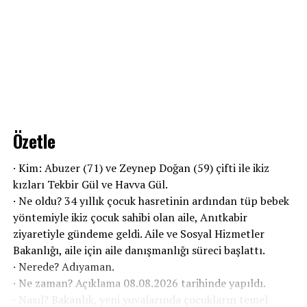
Özetle
· Kim: Abuzer (71) ve Zeynep Doğan (59) çifti ile ikiz
kızları Tekbir Gül ve Havva Gül.
· Ne oldu? 34 yıllık çocuk hasretinin ardından tüp bebek
yöntemiyle ikiz çocuk sahibi olan aile, Anıtkabir
ziyaretiyle gündeme geldi. Aile ve Sosyal Hizmetler
Bakanlığı, aile için aile danışmanlığı süreci başlattı.
· Nerede? Adıyaman.
· Ne zaman? Açıklama 08.08.2026 tarihinde yapıldı.
· Nasıl? Bakanlık, yeni yuvalarında çocukların temel