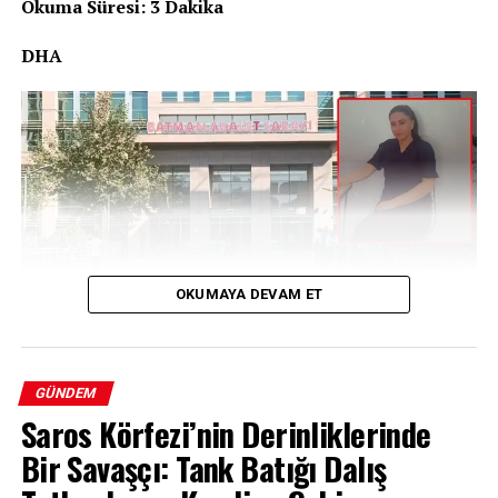
Okuma Süresi: 3 Dakika
DHA
OKUMAYA DEVAM ET
Bir Yıllık Belirsizlik: Evindar Tiğrak’ın
GÜNDEM
Saros Körfezi’nin Derinliklerinde
Kaybı
Bir Savaşçı: Tank Batığı Dalış
Batman’da 7 Haziran 2025 tarihinden bu yana haber